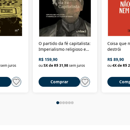
O partido da fé capitalista:
Coisa que n
Imperialismo religioso e
destrói
dominação de classe no
R$ 159,90
R$ 89,90
Brasil
sem juros
ou
5
X de
R$ 31,98
sem juros
ou
4
X de
R$ 2
Comprar
Comp