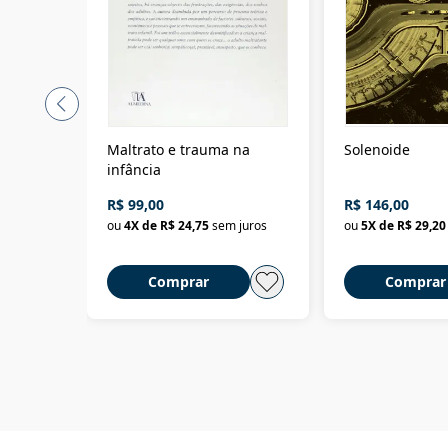
Maltrato e trauma na
Solenoide
infância
R$ 99,00
R$ 146,00
ou
4
X de
R$ 24,75
sem juros
ou
5
X de
R$ 29,20
Comprar
Comprar