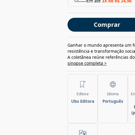
Em até
3
X de
R$ 24,96
Comprar
Ganhar o mundo apresenta um f
resistência e transformação soci
A coletânea reúne referências do
sinopse completa >
Editora
Idioma
En
Ubu Editora
Português
(