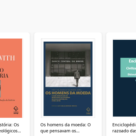
stória: Os
Os homens da moeda: O
Enciclopédi
eológicos
que pensavam os
razoado das