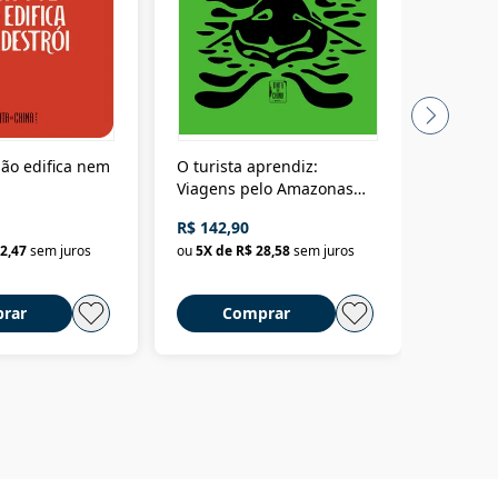
ão edifica nem
O turista aprendiz:
Coloniz
Viagens pelo Amazonas
totalita
até o Peru, pelo Madeira
crimino
R$ 142,90
R$ 69,9
até a Bolívia e por Marajó
2,47
sem juros
ou
5
X de
R$ 28,58
sem juros
ou
3
X d
até dizer chega
rar
Comprar
C