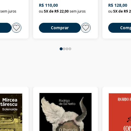
história
ministros da Fazenda da
artes e dos o
R$ 110,00
R$ 128,00
Nova República (1985-
Civilização 
sem juros
ou
5
X de
R$ 22,00
sem juros
ou
5
X de
R$ 2
2018)
Comprar
Comp