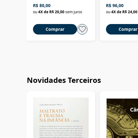
da filosofia da 
R$ 80,00
R$ 96,00
ou
4
X de
R$ 20,00
sem juros
ou
4
X de
R$ 24,00
Comprar
Comprar
Novidades Terceiros