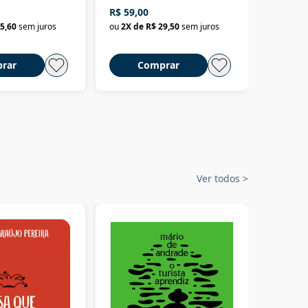
fícios - Vol. 7:
Um biólogo em busca do
R$ 59,00
R$ 58,0
material
selvagem
5,60
sem juros
ou
2
X de
R$ 29,50
sem juros
ou
2
X d
rar
Comprar
C
Ver todos
>