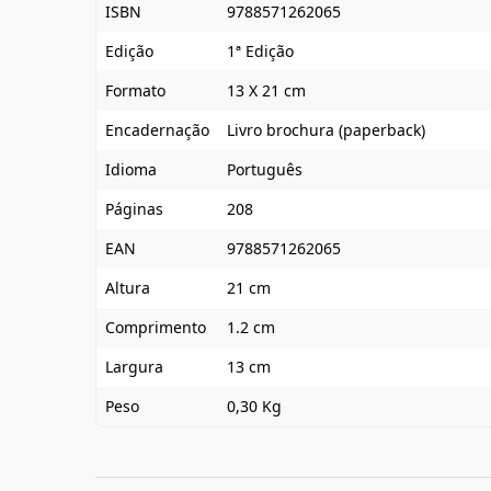
ISBN
9788571262065
Edição
1ª Edição
Formato
13 X 21 cm
Encadernação
Livro brochura (paperback)
Idioma
Português
Páginas
208
EAN
9788571262065
Altura
21 cm
Comprimento
1.2 cm
Largura
13 cm
Peso
0,30 Kg