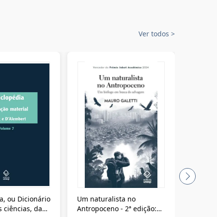
Ver todos
>
a, ou Dicionário
Um naturalista no
A vora
 ciências, das
Antropoceno - 2ª edição: