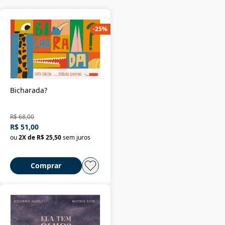
-
25
%
Bicharada?
R$ 68,00
R$ 51,00
ou
2
X de
R$ 25,50
sem juros
Comprar