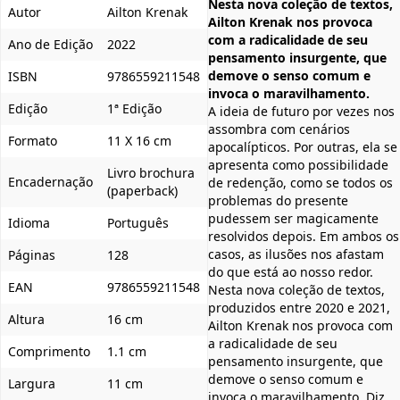
Nesta nova coleção de textos,
Autor
Ailton Krenak
Ailton Krenak nos provoca
com a radicalidade de seu
Ano de Edição
2022
pensamento insurgente, que
demove o senso comum e
ISBN
9786559211548
invoca o maravilhamento.
Edição
1ª Edição
A ideia de futuro por vezes nos
assombra com cenários
Formato
11 X 16 cm
apocalípticos. Por outras, ela se
apresenta como possibilidade
Livro brochura
Encadernação
de redenção, como se todos os
(paperback)
problemas do presente
pudessem ser magicamente
Idioma
Português
resolvidos depois. Em ambos os
casos, as ilusões nos afastam
Páginas
128
do que está ao nosso redor.
EAN
9786559211548
Nesta nova coleção de textos,
produzidos entre 2020 e 2021,
Altura
16 cm
Ailton Krenak nos provoca com
a radicalidade de seu
Comprimento
1.1 cm
pensamento insurgente, que
demove o senso comum e
Largura
11 cm
invoca o maravilhamento. Diz