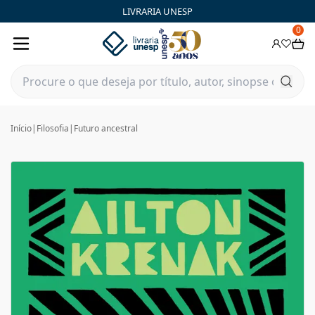
LIVRARIA UNESP
0
Início
|
Filosofia
|
Futuro ancestral