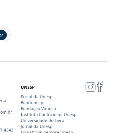
ar
UNESP
Portal da Unesp
exta
Fundunesp
Fundação Vunesp
com.br
Instituto Confúcio na Unesp
Universidade do Livro
Jornal da Unesp
07-4343
Loja Oficial Sempre Unesp