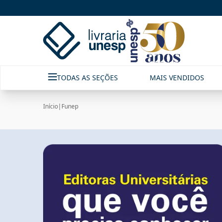
Funep|Livraria Unesp | FastStore PLP
TODAS AS SEÇÕES
MAIS VENDIDOS
Início
|
Funep