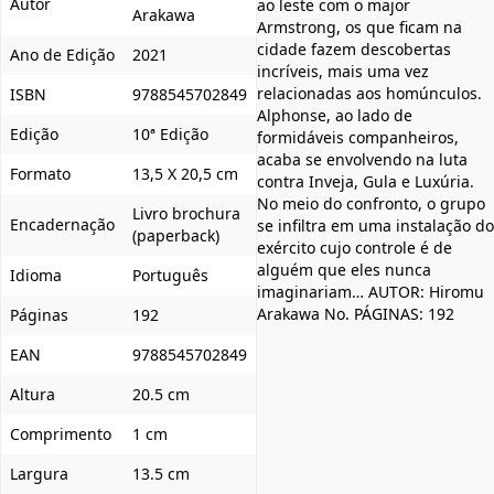
Autor
ao leste com o major
Arakawa
Armstrong, os que ficam na
cidade fazem descobertas
Ano de Edição
2021
incríveis, mais uma vez
relacionadas aos homúnculos.
ISBN
9788545702849
Alphonse, ao lado de
Edição
10ª Edição
formidáveis companheiros,
acaba se envolvendo na luta
Formato
13,5 X 20,5 cm
contra Inveja, Gula e Luxúria.
No meio do confronto, o grupo
Livro brochura
Encadernação
se infiltra em uma instalação do
(paperback)
exército cujo controle é de
alguém que eles nunca
Idioma
Português
imaginariam… AUTOR: Hiromu
Arakawa No. PÁGINAS: 192
Páginas
192
EAN
9788545702849
Altura
20.5 cm
Comprimento
1 cm
Largura
13.5 cm