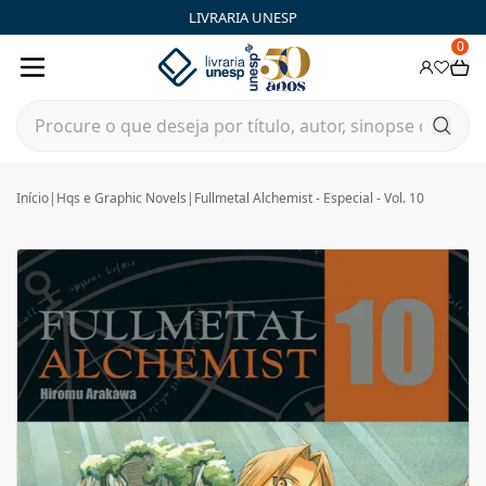
LIVRARIA UNESP
0
Início
|
Hqs e Graphic Novels
|
Fullmetal Alchemist - Especial - Vol. 10