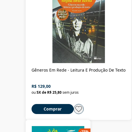
Gêneros Em Rede - Leitura E Produção De Texto
R$ 129,00
ou
5
X de
R$ 25,80
sem juros
Comprar
-
25
%