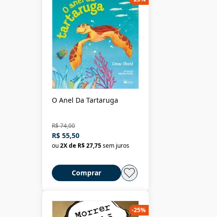
O Anel Da Tartaruga
R$ 74,00
R$ 55,50
ou
2
X de
R$ 27,75
sem juros
Comprar
-
25
%