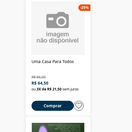
-
25
%
Uma Casa Para Todos
R$ 86,00
R$ 64,50
ou
3
X de
R$ 21,50
sem juros
Comprar