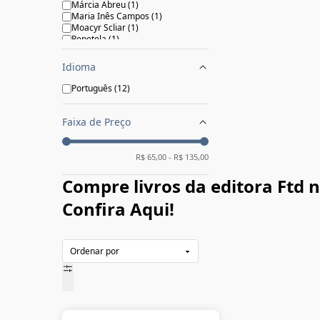
Márcia Abreu
(
1
)
Maria Inês Campos
(
1
)
Moacyr Scliar
(
1
)
Pepetela
(
1
)
Idioma
Português
(
12
)
Faixa de Preço
R$
65,00
- R$
135,00
Compre livros da editora Ftd 
Confira Aqui!