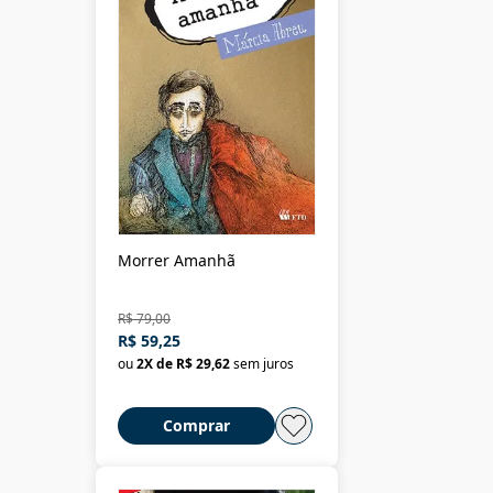
Morrer Amanhã
R$ 79,00
R$ 59,25
ou
2
X de
R$ 29,62
sem juros
Comprar