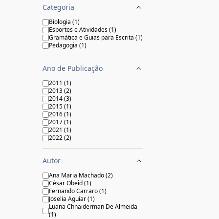
Categoria
Biologia
(
1
)
Esportes e Atividades
(
1
)
Gramática e Guias para Escrita
(
1
)
Pedagogia
(
1
)
Ano de Publicação
2011
(
1
)
2013
(
2
)
2014
(
3
)
2015
(
1
)
2016
(
1
)
2017
(
1
)
2021
(
1
)
2022
(
2
)
Autor
Ana Maria Machado
(
2
)
César Obeid
(
1
)
Fernando Carraro
(
1
)
Joselia Aguiar
(
1
)
Luana Chnaiderman De Almeida
(
1
)