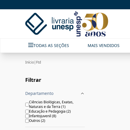
Ftd|Livraria Unesp | FastStore PLP
TODAS AS SEÇÕES
MAIS VENDIDOS
Início
|
Ftd
Filtrar
Departamento
Ciências Biológicas, Exatas,
Naturais e da Terra
(
1
)
Educação e Pedagogia
(
2
)
Infantojuvenil
(
8
)
Outros
(
2
)