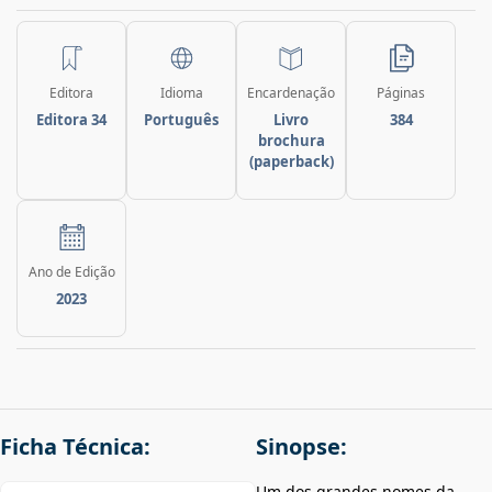
Editora
Idioma
Encardenação
Páginas
Editora 34
Português
Livro
384
brochura
(paperback)
Ano de Edição
2023
Ficha Técnica:
Sinopse:
Um dos grandes nomes da