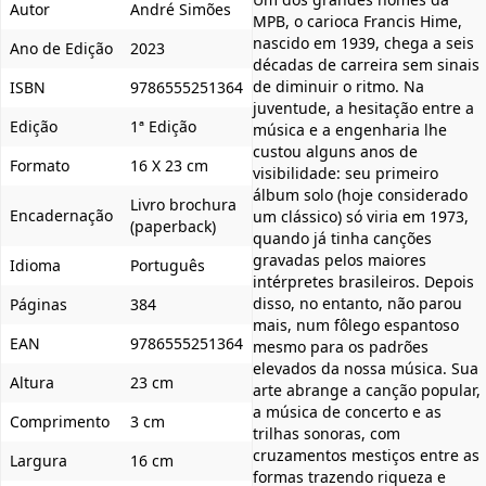
Autor
André Simões
MPB, o carioca Francis Hime,
nascido em 1939, chega a seis
Ano de Edição
2023
décadas de carreira sem sinais
de diminuir o ritmo. Na
ISBN
9786555251364
juventude, a hesitação entre a
Edição
1ª Edição
música e a engenharia lhe
custou alguns anos de
Formato
16 X 23 cm
visibilidade: seu primeiro
álbum solo (hoje considerado
Livro brochura
Encadernação
um clássico) só viria em 1973,
(paperback)
quando já tinha canções
gravadas pelos maiores
Idioma
Português
intérpretes brasileiros. Depois
disso, no entanto, não parou
Páginas
384
mais, num fôlego espantoso
EAN
9786555251364
mesmo para os padrões
elevados da nossa música. Sua
Altura
23 cm
arte abrange a canção popular,
a música de concerto e as
Comprimento
3 cm
trilhas sonoras, com
cruzamentos mestiços entre as
Largura
16 cm
formas trazendo riqueza e