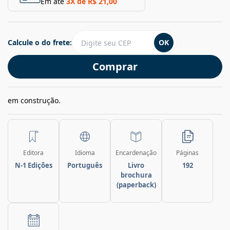
Em até
3
X de
R$ 21,00
Calcule o do frete:
OK
Comprar
em construção.
Editora
Idioma
Encardenação
Páginas
N-1 Edições
Português
Livro
192
brochura
(paperback)