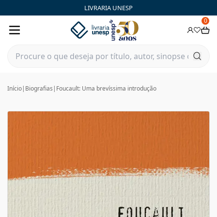
LIVRARIA UNESP
0
Início
|
Biografias
|
Foucault: Uma brevíssima introdução