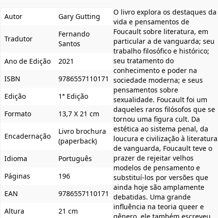
O livro explora os destaques da
Autor
Gary Gutting
vida e pensamentos de
Foucault sobre literatura, em
Fernando
Tradutor
particular a de vanguarda; seu
Santos
trabalho filosófico e histórico;
seu tratamento do
Ano de Edição
2021
conhecimento e poder na
ISBN
9786557110171
sociedade moderna; e seus
pensamentos sobre
Edição
1ª Edição
sexualidade. Foucault foi um
daqueles raros filósofos que se
Formato
13,7 X 21 cm
tornou uma figura cult. Da
estética ao sistema penal, da
Livro brochura
Encadernação
loucura e civilização à literatura
(paperback)
de vanguarda, Foucault teve o
prazer de rejeitar velhos
Idioma
Português
modelos de pensamento e
Páginas
196
substituí-los por versões que
ainda hoje são amplamente
EAN
9786557110171
debatidas. Uma grande
influência na teoria queer e
Altura
21 cm
gênero, ele também escreveu