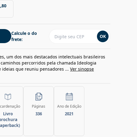
,80
Calcule o do
OK
frete:
ntes, um dos mais destacados intelectuais brasileiros
os caminhos percorridos pela chamada Ideologia
e ideias que reuniu pensadores ...
Ver sinopse
cardenação
Páginas
Ano de Edição
Livro
336
2021
brochura
paperback)