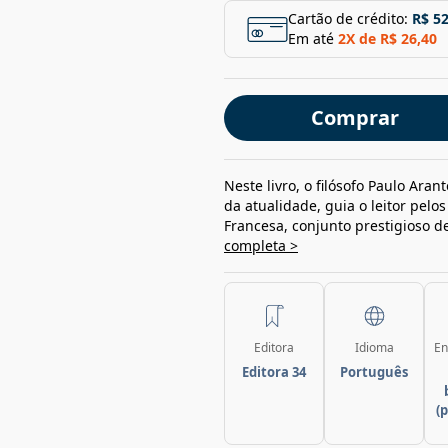
Cartão de crédito:
R$ 52
Em até
2
X de
R$ 26,40
Comprar
Neste livro, o filósofo Paulo Ara
da atualidade, guia o leitor pel
Francesa, conjunto prestigioso d
completa >
Editora
Idioma
En
Editora 34
Português
(