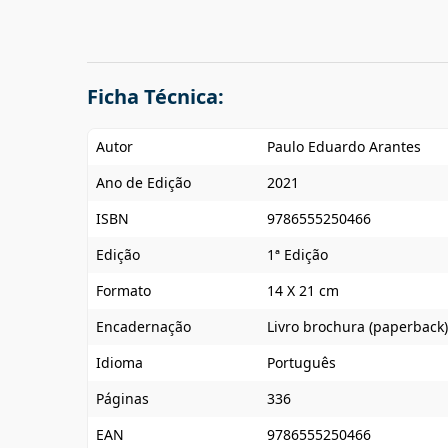
Ficha Técnica:
Autor
Paulo Eduardo Arantes
Ano de Edição
2021
ISBN
9786555250466
Edição
1ª Edição
Formato
14 X 21 cm
Encadernação
Livro brochura (paperback)
Idioma
Português
Páginas
336
EAN
9786555250466