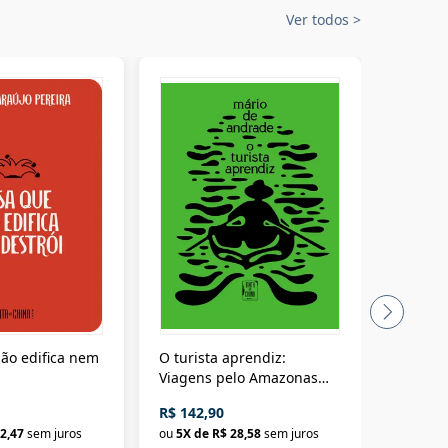
Ver todos
>
ão edifica nem
O turista aprendiz:
Coloniz
Viagens pelo Amazonas
totalita
até o Peru, pelo Madeira
crimino
R$ 142,90
R$ 69,9
até a Bolívia e por Marajó
2,47
sem juros
ou
5
X de
R$ 28,58
sem juros
ou
3
X d
até dizer chega