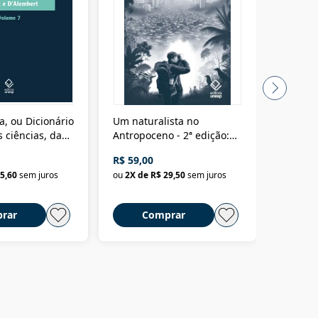
a, ou Dicionário
Um naturalista no
A vora
 ciências, das
Antropoceno - 2ª edição:
fícios - Vol. 7:
Um biólogo em busca do
R$ 59,00
R$ 58,0
material
selvagem
5,60
sem juros
ou
2
X de
R$ 29,50
sem juros
ou
2
X d
rar
Comprar
C