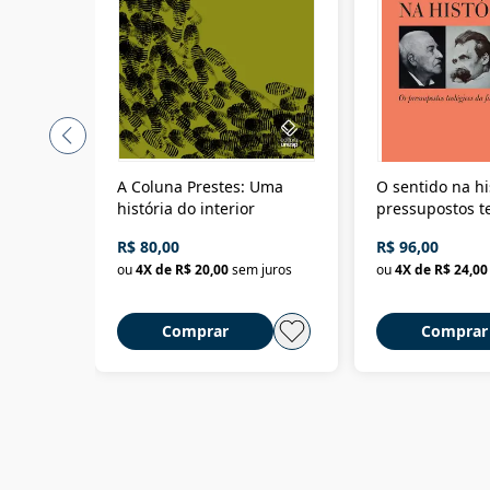
A Coluna Prestes: Uma
O sentido na hi
história do interior
pressupostos t
da filosofia da 
R$ 80,00
R$ 96,00
ou
4
X de
R$ 20,00
sem juros
ou
4
X de
R$ 24,00
Comprar
Comprar