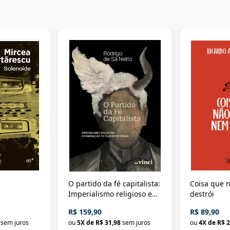
O partido da fé capitalista:
Coisa que n
Imperialismo religioso e
destrói
dominação de classe no
R$ 159,90
R$ 89,90
Brasil
sem juros
ou
5
X de
R$ 31,98
sem juros
ou
4
X de
R$ 2