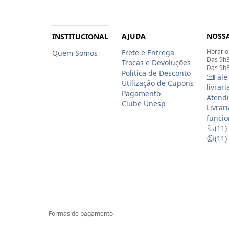
AJUDA
NOSSA
INSTITUCIONAL
Horário
Frete e Entrega
Quem Somos
Das 9h3
Trocas e Devoluções
Das 9h3
Política de Desconto
Fale
Utilização de Cupons
livrar
Pagamento
Atendi
Clube Unesp
Livrar
funcio
(11)
(11
Formas de pagamento