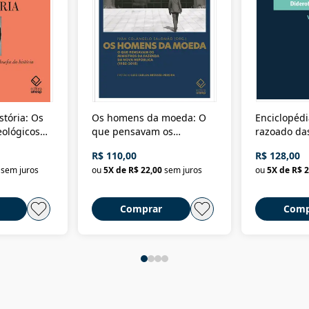
stória: Os
Os homens da moeda: O
Enciclopédi
eológicos
que pensavam os
razoado das
história
ministros da Fazenda da
artes e dos o
R$ 110,00
R$ 128,00
Nova República (1985-
Civilização 
sem juros
ou
5
X de
R$ 22,00
sem juros
ou
5
X de
R$ 2
2018)
Comprar
Comp