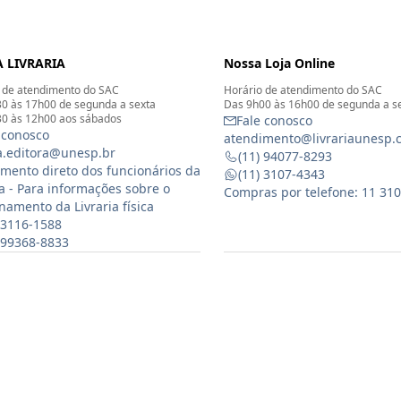
 LIVRARIA
Nossa Loja Online
 de atendimento do SAC
Horário de atendimento do SAC
0 às 17h00 de segunda a sexta
Das 9h00 às 16h00 de segunda a s
0 às 12h00 aos sábados
Fale conosco
 conosco
atendimento@livrariaunesp.
ia.editora@unesp.br
(11) 94077-8293
mento direto dos funcionários da
(11) 3107-4343
ia - Para informações sobre o
Compras por telefone: 11 31
namento da Livraria física
 3116-1588
) 99368-8833