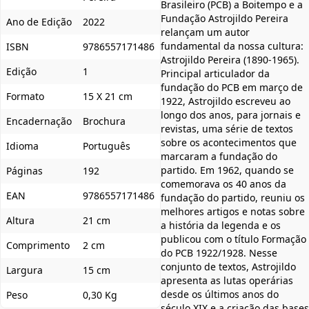
Brasileiro (PCB) a Boitempo e a
Fundação Astrojildo Pereira
Ano de Edição
2022
relançam um autor
fundamental da nossa cultura:
ISBN
9786557171486
Astrojildo Pereira (1890-1965).
Edição
1
Principal articulador da
fundação do PCB em março de
Formato
15 X 21 cm
1922, Astrojildo escreveu ao
longo dos anos, para jornais e
Encadernação
Brochura
revistas, uma série de textos
sobre os acontecimentos que
Idioma
Português
marcaram a fundação do
partido. Em 1962, quando se
Páginas
192
comemorava os 40 anos da
EAN
9786557171486
fundação do partido, reuniu os
melhores artigos e notas sobre
Altura
21 cm
a história da legenda e os
publicou com o título Formação
Comprimento
2 cm
do PCB 1922/1928. Nesse
conjunto de textos, Astrojildo
Largura
15 cm
apresenta as lutas operárias
desde os últimos anos do
Peso
0,30 Kg
século XIX e a criação das bases