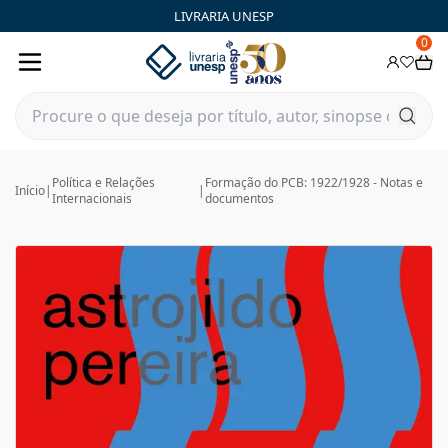
LIVRARIA UNESP
0
Política e Relações
Formação do PCB: 1922/1928 - Notas e
Início
|
|
Internacionais
documentos