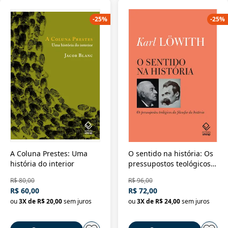
-
25
%
-
25
%
A Coluna Prestes: Uma
O sentido na história: Os
história do interior
pressupostos teológicos
da filosofia da história
R$ 80,00
R$ 96,00
R$ 60,00
R$ 72,00
ou
3
X de
R$ 20,00
sem juros
ou
3
X de
R$ 24,00
sem juros