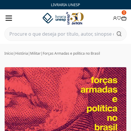
LIVRARIA UNESP
0
Início
|
História
|
Militar
|
Forças Armadas e política no Brasil