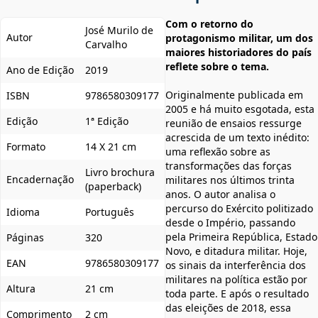
Com o retorno do
José Murilo de
Autor
protagonismo militar, um dos
Carvalho
maiores historiadores do país
reflete sobre o tema.
Ano de Edição
2019
Originalmente publicada em
ISBN
9786580309177
2005 e há muito esgotada, esta
Edição
1ª Edição
reunião de ensaios ressurge
acrescida de um texto inédito:
Formato
14 X 21 cm
uma reflexão sobre as
transformações das forças
Livro brochura
Encadernação
militares nos últimos trinta
(paperback)
anos. O autor analisa o
percurso do Exército politizado
Idioma
Português
desde o Império, passando
pela Primeira República, Estado
Páginas
320
Novo, e ditadura militar. Hoje,
EAN
9786580309177
os sinais da interferência dos
militares na política estão por
Altura
21 cm
toda parte. E após o resultado
das eleições de 2018, essa
Comprimento
2 cm