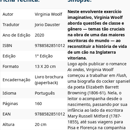
Neste envolvente exercício
Autor
Virginia Woolf
imaginativo, Virginia Woolf
aborda questões de classe e
Tradutor
Jorio Dauster
gênero — temas tão cruciais
na obra de uma das maiores
Ano de Edição
2020
escritoras do mundo — ao
ISBN
9788582851012
reconstituir a história de vida
de um cão na Inglaterra
Edição
1ª Edição
vitoriana.
Logo após publicar o romance
Formato
13 X 20 cm
As ondas
, Virginia Woolf
começou a trabalhar em
Flush
,
Livro brochura
Encadernação
uma biografia do cocker spaniel
(paperback)
da poeta Elizabeth Barrett
Browning (1806-61). Nela, o
Idioma
Português
leitor o acompanha desde o
Páginas
160
nascimento, passando por sua
infância ao lado da escritora
EAN
9788582851012
Mary Russell Mitford (1787-
1855), até suas viagens para
Altura
20 cm
Pisa e Florença na companhia