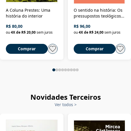
A Coluna Prestes: Uma
O sentido na história: Os
história do interior
pressupostos teológicos
da filosofia da história
R$ 80,00
R$ 96,00
ou
4
X de
R$ 20,00
sem juros
ou
4
X de
R$ 24,00
sem juros
Comprar
Comprar
Novidades Terceiros
Ver todos
>