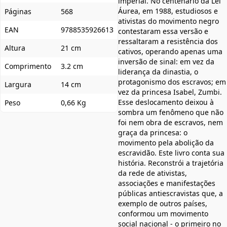
imperial. No centenário da Lei
Áurea, em 1988, estudiosos e
Páginas
568
ativistas do movimento negro
EAN
9788535926613
contestaram essa versão e
ressaltaram a resistência dos
Altura
21 cm
cativos, operando apenas uma
inversão de sinal: em vez da
Comprimento
3.2 cm
liderança da dinastia, o
protagonismo dos escravos; em
Largura
14 cm
vez da princesa Isabel, Zumbi.
Esse deslocamento deixou à
Peso
0,66 Kg
sombra um fenômeno que não
foi nem obra de escravos, nem
graça da princesa: o
movimento pela abolição da
escravidão. Este livro conta sua
história. Reconstrói a trajetória
da rede de ativistas,
associações e manifestações
públicas antiescravistas que, a
exemplo de outros países,
conformou um movimento
social nacional - o primeiro no