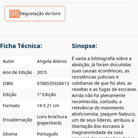
Degustação do livro
Ficha Técnica:
Sinopse:
É vasta a bibliografia sobre a
Autor
Angela Alonso
abolição. Já foram discutidas
suas causas econômicas, as
Ano de Edição
2015
resistências judiciais e
cotidianas de que foi alvo, as
ISBN
9788535926613
revoltas e as fugas de escravos.
Edição
1ª Edição
Ainda não foi plenamente
reconhecida, contudo, a
Formato
14 X 21 cm
relevância do movimento
abolicionista. Joaquim Nabuco,
Livro brochura
Encadernação
um de seus líderes, atribuiu a
(paperback)
libertação dos escravos à
magnanimidade da casa
Idioma
Português