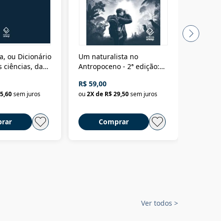
a, ou Dicionário
Um naturalista no
A vora
 ciências, das
Antropoceno - 2ª edição:
fícios - Vol. 7:
Um biólogo em busca do
R$ 59,00
R$ 58,0
material
selvagem
5,60
sem juros
ou
2
X de
R$ 29,50
sem juros
ou
2
X d
rar
Comprar
C
Ver todos
>