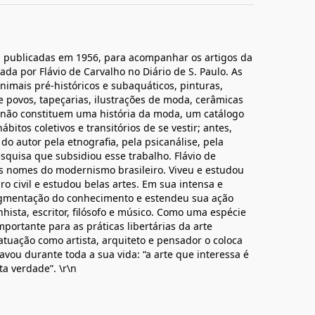
s publicadas em 1956, para acompanhar os artigos da
a por Flávio de Carvalho no Diário de S. Paulo. As
nimais pré-históricos e subaquáticos, pinturas,
 e povos, tapeçarias, ilustrações de moda, cerâmicas
 não constituem uma história da moda, um catálogo
ábitos coletivos e transitórios de se vestir; antes,
o autor pela etnografia, pela psicanálise, pela
esquisa que subsidiou esse trabalho. Flávio de
s nomes do modernismo brasileiro. Viveu e estudou
o civil e estudou belas artes. Em sua intensa e
fragmentação do conhecimento e estendeu sua ação
nhista, escritor, filósofo e músico. Como uma espécie
portante para as práticas libertárias da arte
atuação como artista, arquiteto e pensador o coloca
avou durante toda a sua vida: “a arte que interessa é
a verdade”. \r\n