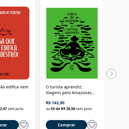
ão edifica nem
O turista aprendiz:
Coloniz
Viagens pelo Amazonas
totalita
até o Peru, pelo Madeira
crimino
R$ 142,90
R$ 69,9
até a Bolívia e por Marajó
2,47
sem juros
ou
5
X de
R$ 28,58
sem juros
ou
3
X d
até dizer chega
rar
Comprar
C