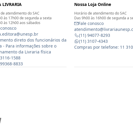
 LIVRARIA
Nossa Loja Online
 de atendimento do SAC
Horário de atendimento do SAC
0 às 17h00 de segunda a sexta
Das 9h00 às 16h00 de segunda a s
0 às 12h00 aos sábados
Fale conosco
 conosco
atendimento@livrariaunesp.
ia.editora@unesp.br
(11) 94077-8293
mento direto dos funcionários da
(11) 3107-4343
ia - Para informações sobre o
Compras por telefone: 11 31
namento da Livraria física
 3116-1588
) 99368-8833