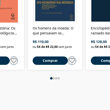
stória: Os
Os homens da moeda: O
Enciclopédi
eológicos
que pensavam os
razoado das
história
ministros da Fazenda da
artes e dos o
R$ 110,00
R$ 128,00
Nova República (1985-
Civilização 
sem juros
ou
5
X de
R$ 22,00
sem juros
ou
5
X de
R$ 2
2018)
Comprar
Comp