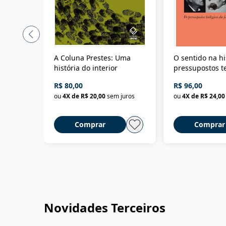
A Coluna Prestes: Uma
O sentido na hi
história do interior
pressupostos t
da filosofia da 
R$ 80,00
R$ 96,00
ou
4
X de
R$ 20,00
sem juros
ou
4
X de
R$ 24,00
Comprar
Comprar
Novidades Terceiros