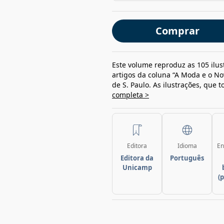
Comprar
Este volume reproduz as 105 ilu
artigos da coluna “A Moda e o No
de S. Paulo. As ilustrações, que 
completa >
Editora
Idioma
En
Editora da
Português
Unicamp
(