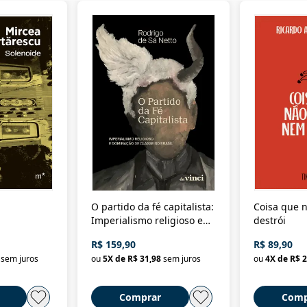
O partido da fé capitalista:
Coisa que n
Imperialismo religioso e
destrói
dominação de classe no
R$ 159,90
R$ 89,90
Brasil
sem juros
ou
5
X de
R$ 31,98
sem juros
ou
4
X de
R$ 2
Comprar
Comp