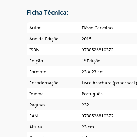
Ficha Técnica:
Autor
Flávio Carvalho
Ano de Edição
2015
ISBN
9788526810372
Edição
1ª Edição
Formato
23 X 23 cm
Encadernação
Livro brochura (paperback)
Idioma
Português
Páginas
232
EAN
9788526810372
Altura
23 cm