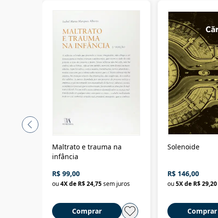
Maltrato e trauma na
Solenoide
infância
R$ 99,00
R$ 146,00
ou
4
X de
R$ 24,75
sem juros
ou
5
X de
R$ 29,20
Comprar
Comprar