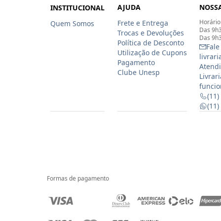
AJUDA
NOSSA
INSTITUCIONAL
Horário
Frete e Entrega
Quem Somos
Das 9h3
Trocas e Devoluções
Das 9h3
Política de Desconto
Fale
Utilização de Cupons
livrar
Pagamento
Atendi
Clube Unesp
Livrar
funcio
(11)
(11
Formas de pagamento