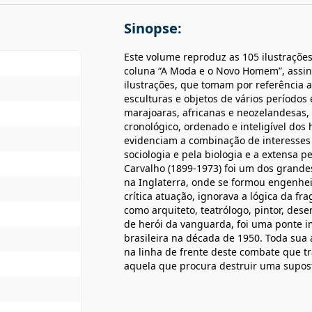
Sinopse:
Este volume reproduz as 105 ilustraçõe
coluna “A Moda e o Novo Homem”, assinad
ilustrações, que tomam por referência a
esculturas e objetos de vários períodos
marajoaras, africanas e neozelandesas,
cronológico, ordenado e inteligível dos h
evidenciam a combinação de interesses d
sociologia e pela biologia e a extensa p
Carvalho (1899-1973) foi um dos grande
na Inglaterra, onde se formou engenheir
crítica atuação, ignorava a lógica da 
como arquiteto, teatrólogo, pintor, dese
de herói da vanguarda, foi uma ponte im
brasileira na década de 1950. Toda sua 
na linha de frente deste combate que tr
aquela que procura destruir uma supost