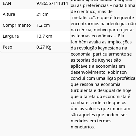
EAN
9786557111314
ou as preferências – nada tinha
de científico, mas de
Altura
21 cm
“metafísico”, e que é frequente
encontrarmos na ideologia, não
Comprimento
1.2 cm
na ciência, motivo para rejeitar
as teorias econômicas. Ela
Largura
13.7 cm
também avalia as implicações
Peso
0,27 Kg
da revolução keynesiana na
economia, particularmente se
as teorias de Keynes são
aplicáveis a economias em
desenvolvimento. Robinson
conclui com uma lição profética
que ressoa na economia
turbulenta e desigual de hoje:
que a tarefa do economista é
combater a ideia de que os
únicos valores que importam
são aqueles que podem ser
medidos em termos
monetários.