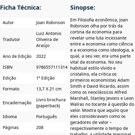
Ficha Técnica:
Sinopse:
Em Filosofia econômica, Joan
Autor
Joan Robinson
Robinson olha por trás da
cortina da economia para
Luiz Antonio
revelar uma luta incessante
Tradutor
Oliveira de
entre a economia como ciência
Araújo
e a economia como ideologia, a
qual, a seu ver, era uma parte
Ano de Edição
2022
vital da economia. No seu
ISBN
9786557111314
habitual estilo vívido e
cristalino, ela critica os
Edição
1ª Edição
primeiros economistas Adam
Smith e David Ricardo, assim
Formato
13,7 X 21 cm
como os neoclássicos Alfred
Marshall, Stanley Jevons e Leon
Livro brochura
Encadernação
Walras no tocante à questão do
(paperback)
valor. Mostra que aquilo que
eles consideravam como os
Idioma
Português
geradores de valor –
Páginas
208
respectivamente o tempo de
trabalho, a utilidade marginal