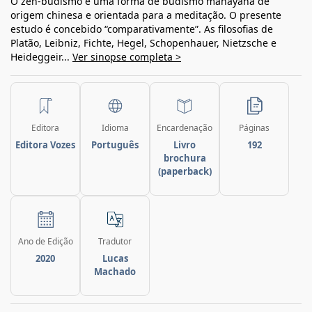
O zen-budismo é uma forma de budismo mahãyãna de
origem chinesa e orientada para a meditação. O presente
estudo é concebido “comparativamente”. As filosofias de
Platão, Leibniz, Fichte, Hegel, Schopenhauer, Nietzsche e
Heideggeir...
Ver sinopse completa >
Editora
Idioma
Encardenação
Páginas
Editora Vozes
Português
Livro
192
brochura
(paperback)
Ano de Edição
Tradutor
2020
Lucas
Machado