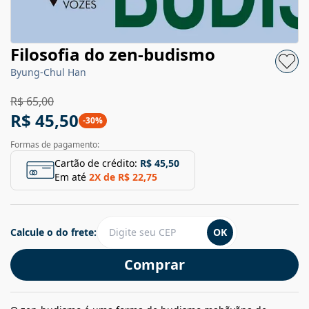
Filosofia do zen-budismo
Byung-Chul Han
R$ 65,00
R$ 45,50
-
30
%
Formas de pagamento:
Cartão de crédito:
R$ 45,50
Em até
2
X de
R$ 22,75
Calcule o do frete:
OK
Comprar