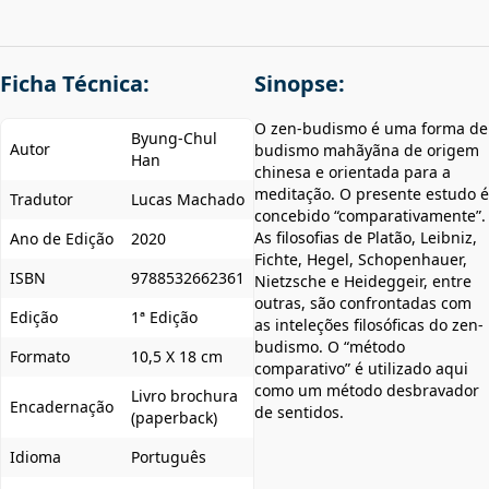
Ficha Técnica:
Sinopse:
O zen-budismo é uma forma de
Byung-Chul
Autor
budismo mahãyãna de origem
Han
chinesa e orientada para a
meditação. O presente estudo é
Tradutor
Lucas Machado
concebido “comparativamente”.
As filosofias de Platão, Leibniz,
Ano de Edição
2020
Fichte, Hegel, Schopenhauer,
ISBN
9788532662361
Nietzsche e Heideggeir, entre
outras, são confrontadas com
Edição
1ª Edição
as inteleções filosóficas do zen-
budismo. O “método
Formato
10,5 X 18 cm
comparativo” é utilizado aqui
como um método desbravador
Livro brochura
Encadernação
de sentidos.
(paperback)
Idioma
Português