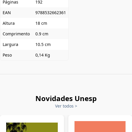
Páginas
192
EAN
9788532662361
Altura
18 cm
Comprimento
0.9 cm
Largura
10.5 cm
Peso
0,14 Kg
Novidades Unesp
Ver todos
>