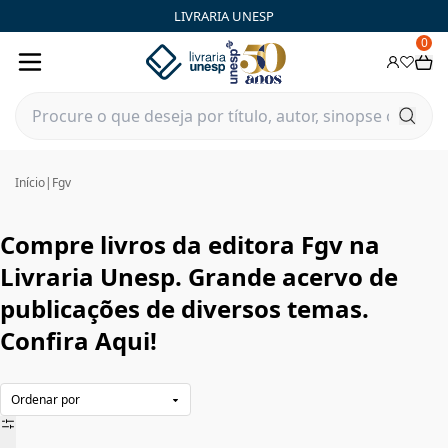
Fgv|Livraria Unesp | FastStore PLP
LIVRARIA UNESP
0
Início
|
Fgv
Compre livros da editora Fgv na
Livraria Unesp. Grande acervo de
publicações de diversos temas.
Confira Aqui!