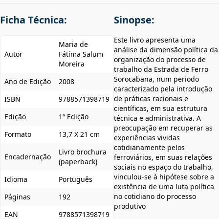
Ficha Técnica:
Sinopse:
Este livro apresenta uma
Maria de
análise da dimensão política da
Autor
Fátima Salum
organização do processo de
Moreira
trabalho da Estrada de Ferro
Sorocabana, num período
Ano de Edição
2008
caracterizado pela introdução
de práticas racionais e
ISBN
9788571398719
científicas, em sua estrutura
Edição
1ª Edição
técnica e administrativa. A
preocupação em recuperar as
Formato
13,7 X 21 cm
experiências vividas
cotidianamente pelos
Livro brochura
Encadernação
ferroviários, em suas relações
(paperback)
sociais no espaço do trabalho,
vinculou-se à hipótese sobre a
Idioma
Português
existência de uma luta política
no cotidiano do processo
Páginas
192
produtivo
EAN
9788571398719