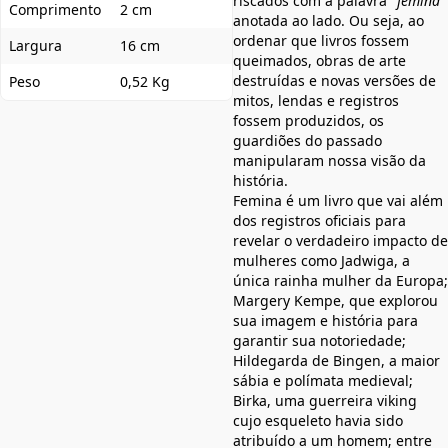
riscados com a palavra "
femina
"
Comprimento
2 cm
anotada ao lado. Ou seja, ao
ordenar que livros fossem
Largura
16 cm
queimados, obras de arte
destruídas e novas versões de
Peso
0,52 Kg
mitos, lendas e registros
fossem produzidos, os
guardiões do passado
manipularam nossa visão da
história.
Femina é um livro que vai além
dos registros oficiais para
revelar o verdadeiro impacto de
mulheres como Jadwiga, a
única rainha mulher da Europa;
Margery Kempe, que explorou
sua imagem e história para
garantir sua notoriedade;
Hildegarda de Bingen, a maior
sábia e polímata medieval;
Birka, uma guerreira viking
cujo esqueleto havia sido
atribuído a um homem; entre