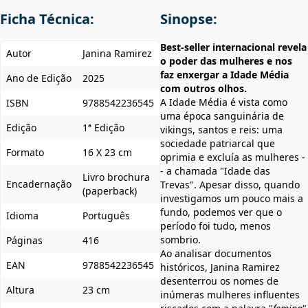
Ficha Técnica:
Sinopse:
Best-seller internacional revela
Autor
Janina Ramirez
o poder das mulheres e nos
faz enxergar a Idade Média
Ano de Edição
2025
com outros olhos.
A Idade Média é vista como
ISBN
9788542236545
uma época sanguinária de
Edição
1ª Edição
vikings, santos e reis: uma
sociedade patriarcal que
Formato
16 X 23 cm
oprimia e excluía as mulheres -
- a chamada "Idade das
Livro brochura
Encadernação
Trevas". Apesar disso, quando
(paperback)
investigamos um pouco mais a
fundo, podemos ver que o
Idioma
Português
período foi tudo, menos
sombrio.
Páginas
416
Ao analisar documentos
EAN
9788542236545
históricos, Janina Ramirez
desenterrou os nomes de
Altura
23 cm
inúmeras mulheres influentes