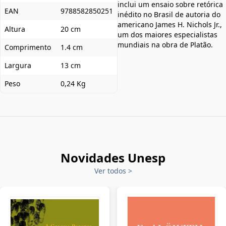
inclui um ensaio sobre retórica
EAN
9788582850251
inédito no Brasil de autoria do
americano James H. Nichols Jr.,
Altura
20 cm
um dos maiores especialistas
mundiais na obra de Platão.
Comprimento
1.4 cm
Largura
13 cm
Peso
0,24 Kg
Novidades Unesp
Ver todos
>