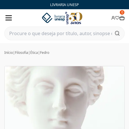
LIVRARIA UNESP
0
Início
|
Filosofia
|
Ética
|
Fedro