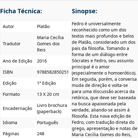
Ficha Técnica:
Sinopse:
Fedro é universalmente
Autor
Platão
reconhecido como um dos
textos mais profundos e belos
Maria Cecília
de Platão, considerado um dos
Tradutor
Gomes dos
pais da filosofia. Tomando a
Reis
forma de um diálogo entre
Sócrates e Fedro, seu assunto
Ano de Edição
2016
principal é o amor
ISBN
9788582850251
(especialmente o homoerótico).
Em seguida, porém, a conversa
Edição
1ª Edição
muda de direção e volta-se
para uma discussão acerca da
Formato
13 X 20 cm
retórica, que deve ser baseada
na busca apaixonada pela
Livro brochura
Encadernação
verdade, aliando-se assim à
(paperback)
filosofia. Esta nova edição de
Fedro, com tradução direta do
Idioma
Português
grego, apresentação e notas de
Páginas
248
Maria Cecília Gomes do Reis,