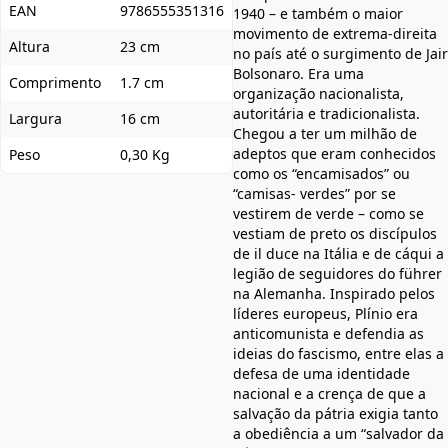
EAN
9786555351316
1940 – e também o maior
movimento de extrema-direita
Altura
23 cm
no país até o surgimento de Jair
Bolsonaro. Era uma
Comprimento
1.7 cm
organização nacionalista,
autoritária e tradicionalista.
Largura
16 cm
Chegou a ter um milhão de
adeptos que eram conhecidos
Peso
0,30 Kg
como os “encamisados” ou
“camisas- verdes” por se
vestirem de verde – como se
vestiam de preto os discípulos
de il duce na Itália e de cáqui a
legião de seguidores do führer
na Alemanha. Inspirado pelos
líderes europeus, Plínio era
anticomunista e defendia as
ideias do fascismo, entre elas a
defesa de uma identidade
nacional e a crença de que a
salvação da pátria exigia tanto
a obediência a um “salvador da