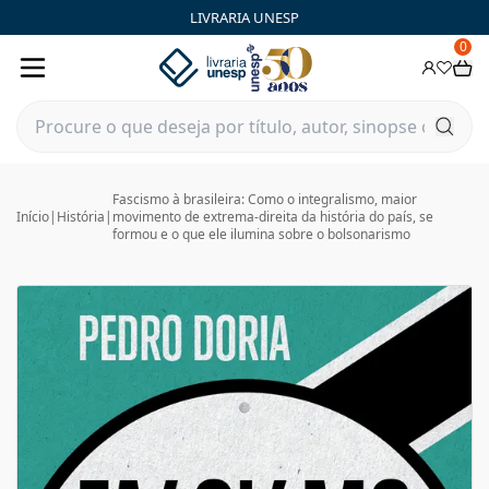
LIVRARIA UNESP
0
Fascismo à brasileira: Como o integralismo, maior
Início
|
História
|
movimento de extrema-direita da história do país, se
formou e o que ele ilumina sobre o bolsonarismo