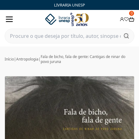
LIVRARIA UNESP
0
Fala de bicho, fala de gente: Cantigas de ninar do
Início
|
Antropologia
|
povo juruna