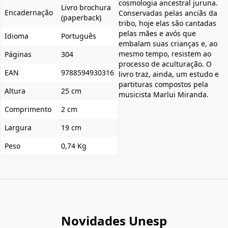
cosmologia ancestral juruna.
Livro brochura
Encadernação
Conservadas pelas anciãs da
(paperback)
tribo, hoje elas são cantadas
pelas mães e avós que
Idioma
Português
embalam suas crianças e, ao
mesmo tempo, resistem ao
Páginas
304
processo de aculturação. O
EAN
9788594930316
livro traz, ainda, um estudo e
partituras compostos pela
Altura
25 cm
musicista Marlui Miranda.
Comprimento
2 cm
Largura
19 cm
Peso
0,74 Kg
Novidades Unesp