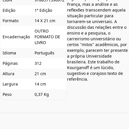
França, mas a análise e as
reflexões transcendem aquela
Edição
1ª Edição
situação particular para
Formato
14 X 21 cm
tornarem-se universais. A
discussão das relações entre o
OUTRO
ensino e a pesquisa, o
Encadernação
FORMATO DE
carreirismo universitário ou
LIVRO
certos "mitos" acadêmicos, por
exemplo, parecem ter presente
Idioma
Português
a própria Universidade
brasileira. Este trabalho de
Páginas
312
Kourganoff é um lúcido,
sugestivo e corajoso texto de
Altura
21 cm
referência.
Largura
14 cm
Peso
0,37 Kg