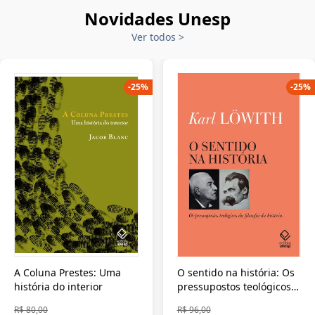
Novidades Unesp
Ver todos
>
-
25
%
-
25
%
A Coluna Prestes: Uma
O sentido na história: Os
história do interior
pressupostos teológicos
da filosofia da história
R$ 80,00
R$ 96,00