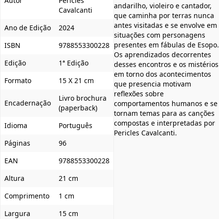
Autor
Péricles
andarilho, violeiro e cantador,
Cavalcanti
que caminha por terras nunca
antes visitadas e se envolve em
Ano de Edição
2024
situações com personagens
presentes em fábulas de Esopo.
ISBN
9788553300228
Os aprendizados decorrentes
Edição
1ª Edição
desses encontros e os mistérios
em torno dos acontecimentos
Formato
15 X 21 cm
que presencia motivam
reflexões sobre
Livro brochura
Encadernação
comportamentos humanos e se
(paperback)
tornam temas para as canções
compostas e interpretadas por
Idioma
Português
Pericles Cavalcanti.
Páginas
96
EAN
9788553300228
Altura
21 cm
Comprimento
1 cm
Largura
15 cm