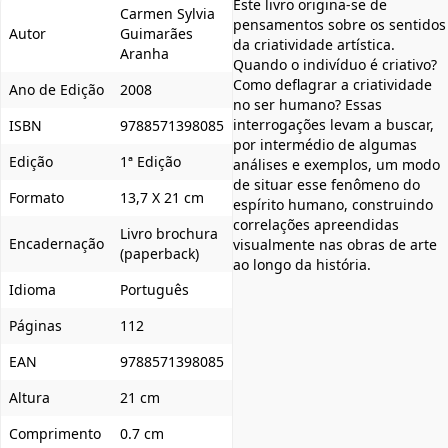
Este livro origina-se de
Carmen Sylvia
pensamentos sobre os sentidos
Autor
Guimarães
da criatividade artística.
Aranha
Quando o indivíduo é criativo?
Como deflagrar a criatividade
Ano de Edição
2008
no ser humano? Essas
interrogações levam a buscar,
ISBN
9788571398085
por intermédio de algumas
Edição
1ª Edição
análises e exemplos, um modo
de situar esse fenômeno do
Formato
13,7 X 21 cm
espírito humano, construindo
correlações apreendidas
Livro brochura
Encadernação
visualmente nas obras de arte
(paperback)
ao longo da história.
Idioma
Português
Páginas
112
EAN
9788571398085
Altura
21 cm
Comprimento
0.7 cm