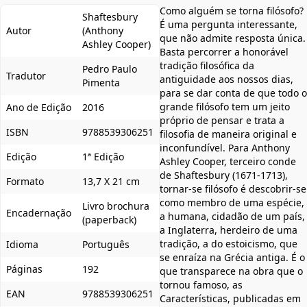
Como alguém se torna filósofo?
Shaftesbury
É uma pergunta interessante,
Autor
(Anthony
que não admite resposta única.
Ashley Cooper)
Basta percorrer a honorável
tradição filosófica da
Pedro Paulo
Tradutor
antiguidade aos nossos dias,
Pimenta
para se dar conta de que todo o
grande filósofo tem um jeito
Ano de Edição
2016
próprio de pensar e trata a
ISBN
9788539306251
filosofia de maneira original e
inconfundível. Para Anthony
Edição
1ª Edição
Ashley Cooper, terceiro conde
de Shaftesbury (1671-1713),
Formato
13,7 X 21 cm
tornar-se filósofo é descobrir-se
como membro de uma espécie,
Livro brochura
Encadernação
a humana, cidadão de um país,
(paperback)
a Inglaterra, herdeiro de uma
tradição, a do estoicismo, que
Idioma
Português
se enraíza na Grécia antiga. É o
Páginas
192
que transparece na obra que o
tornou famoso, as
EAN
9788539306251
Características, publicadas em