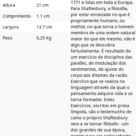
1771 e lidas em toda a Europa.
Altura
21 cm
Para Shaftesbury, a filosofia,
por estar enraizada no que é
Comprimento
1.1 cm
propriamente humano, ou
melhor, no que torna o homem
Largura
13.7 cm
membro de uma ordem natural
Peso
0,25 Kg
maior do que ele mesmo, não é
algo que se descubra
fortuitamente. É resultado de
um exercício de disciplina das
paixões, de modulação dos
sentimentos, de ajuste do
corpo aos ditames da razão.
Exercício que se realiza na
linguagem através da qual o
pensamento adquire vida e se
torna formador. Estes
Exercícios, escritos em prosa
límpida, são o testemunho de
como o próprio Shaftesbury
veio a se tornar filósofo - um
dos grandes de sua época,
pronto para ser redescoberto