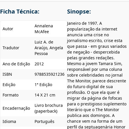
Ficha Técnica:
Sinopse:
Janeiro de 1997. A
Annalena
Autor
popularização da internet
McAfee
anuncia uma crise no
jornalismo escrito, crise esta
Luiz A. de
que passa - em graus variados
Tradutor
Araújo, Angela
de negação - despercebida
Pessoa
pelas grandes redações.
Mesmo a jovem Tamara Sim,
Ano de Edição
2012
responsável por uma coluna
ISBN
9788535921236
sobre celebridades no jornal
The Monitor, parece descrente
Edição
1ª Edição
do futuro digital de sua
profissão. O que ela quer é
Formato
14 X 21 cm
migrar da página de fofocas
para o prestigioso suplemento
Livro brochura
Encadernação
literário que o The Monitor
(paperback)
publica aos domingos. A
chance vem na forma de um
Idioma
Português
perfil da septuagenária Honor