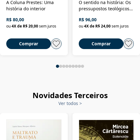
A Coluna Prestes: Uma
O sentido na história: Os
história do interior
pressupostos teológicos
da filosofia da história
R$ 80,00
R$ 96,00
ou
4
X de
R$ 20,00
sem juros
ou
4
X de
R$ 24,00
sem juros
Comprar
Comprar
Novidades Terceiros
Ver todos
>