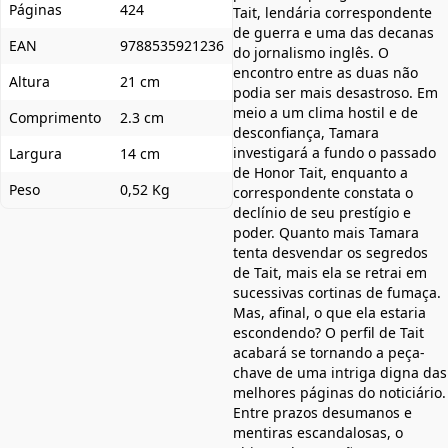
Páginas
424
Tait, lendária correspondente
de guerra e uma das decanas
EAN
9788535921236
do jornalismo inglês. O
encontro entre as duas não
Altura
21 cm
podia ser mais desastroso. Em
meio a um clima hostil e de
Comprimento
2.3 cm
desconfiança, Tamara
investigará a fundo o passado
Largura
14 cm
de Honor Tait, enquanto a
Peso
0,52 Kg
correspondente constata o
declínio de seu prestígio e
poder. Quanto mais Tamara
tenta desvendar os segredos
de Tait, mais ela se retrai em
sucessivas cortinas de fumaça.
Mas, afinal, o que ela estaria
escondendo? O perfil de Tait
acabará se tornando a peça-
chave de uma intriga digna das
melhores páginas do noticiário.
Entre prazos desumanos e
mentiras escandalosas, o