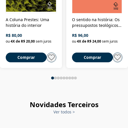
A Coluna Prestes: Uma
O sentido na história: Os
história do interior
pressupostos teológicos
da filosofia da história
R$ 80,00
R$ 96,00
ou
4
X de
R$ 20,00
sem juros
ou
4
X de
R$ 24,00
sem juros
Comprar
Comprar
Novidades Terceiros
Ver todos
>