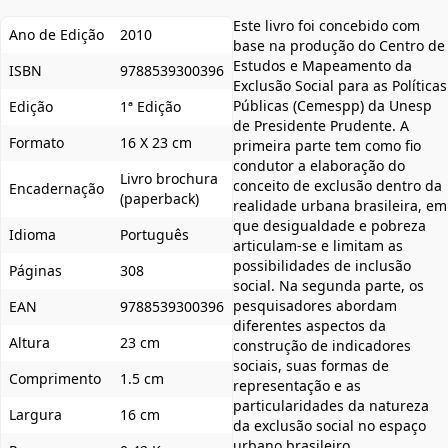
Este livro foi concebido com
Ano de Edição
2010
base na produção do Centro de
Estudos e Mapeamento da
ISBN
9788539300396
Exclusão Social para as Políticas
Públicas (Cemespp) da Unesp
Edição
1ª Edição
de Presidente Prudente. A
Formato
16 X 23 cm
primeira parte tem como fio
condutor a elaboração do
Livro brochura
conceito de exclusão dentro da
Encadernação
(paperback)
realidade urbana brasileira, em
que desigualdade e pobreza
Idioma
Português
articulam-se e limitam as
possibilidades de inclusão
Páginas
308
social. Na segunda parte, os
pesquisadores abordam
EAN
9788539300396
diferentes aspectos da
Altura
23 cm
construção de indicadores
sociais, suas formas de
Comprimento
1.5 cm
representação e as
particularidades da natureza
Largura
16 cm
da exclusão social no espaço
urbano brasileiro