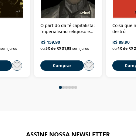
O partido da fé capitalista:
Coisa que n
Imperialismo religioso e
destrói
dominação de classe no
R$ 159,90
R$ 89,90
Brasil
sem juros
ou
5
X de
R$ 31,98
sem juros
ou
4
X de
R$ 2
Comprar
Comp
ASSINE NOSSA NEWSLETTER