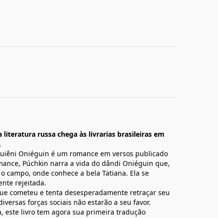
teratura russa chega às livrarias brasileiras em
.
vguiêni Oniéguin é um romance em versos publicado
mance, Púchkin narra a vida do dândi Oniéguin que,
 o campo, onde conhece a bela Tatiana. Ela se
nte rejeitada.
que cometeu e tenta desesperadamente retraçar seu
versas forças sociais não estarão a seu favor.
a, este livro tem agora sua primeira tradução