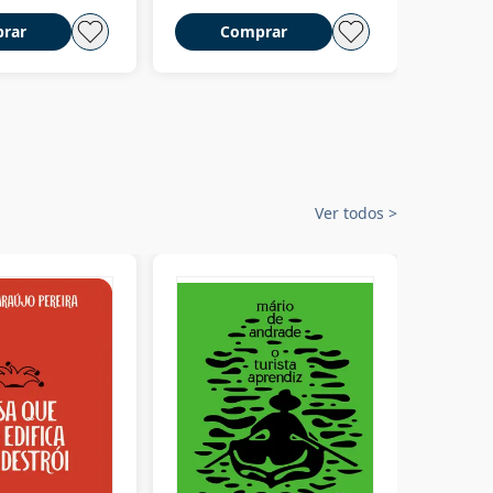
rar
Comprar
C
Ver todos
>