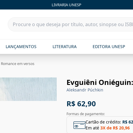
LIVRARIA UNESP
LANÇAMENTOS
LITERATURA
EDITORA UNESP
n: Romance em versos
Evguiêni Oniéguin
Aleksandr Púchkin
R$ 62,90
Formas de pagamento:
Cartão de crédito:
R$ 62
Em até
3
X de
R$ 20,96