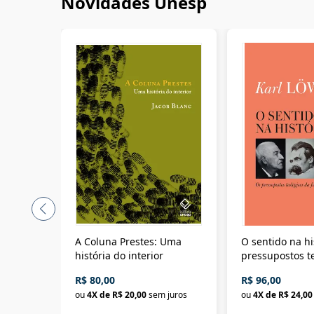
Novidades Unesp
A Coluna Prestes: Uma
O sentido na hi
história do interior
pressupostos t
da filosofia da 
R$ 80,00
R$ 96,00
ou
4
X de
R$ 20,00
sem juros
ou
4
X de
R$ 24,00