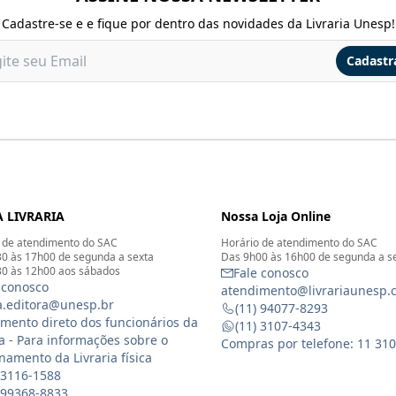
Cadastre-se e e fique por dentro das novidades da Livraria Unesp!
Cadastr
 LIVRARIA
Nossa Loja Online
 de atendimento do SAC
Horário de atendimento do SAC
0 às 17h00 de segunda a sexta
Das 9h00 às 16h00 de segunda a s
0 às 12h00 aos sábados
Fale conosco
 conosco
atendimento@livrariaunesp.
ia.editora@unesp.br
(11) 94077-8293
mento direto dos funcionários da
(11) 3107-4343
ia - Para informações sobre o
Compras por telefone: 11 31
namento da Livraria física
 3116-1588
) 99368-8833