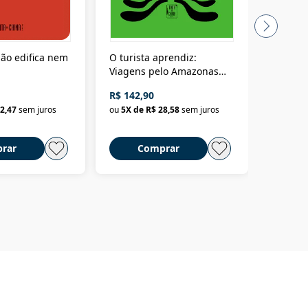
ão edifica nem
O turista aprendiz:
Coloniz
Viagens pelo Amazonas
totalita
até o Peru, pelo Madeira
crimino
R$ 142,90
R$ 69,9
até a Bolívia e por Marajó
2,47
sem juros
ou
5
X de
R$ 28,58
sem juros
ou
3
X d
até dizer chega
rar
Comprar
C