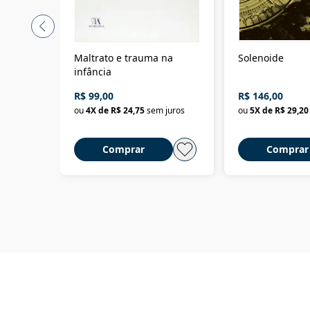
Maltrato e trauma na
Solenoide
infância
R$ 99,00
R$ 146,00
ou
4
X de
R$ 24,75
sem juros
ou
5
X de
R$ 29,20
Comprar
Comprar