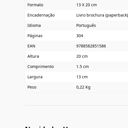
Formato
13 X 20 cm
Encadernação
Livro brochura (paperback)
Idioma
Português
Páginas
304
EAN
9788582851586
Altura
20 cm
Comprimento
1.5 cm
Largura
13 cm
Peso
0,22 Kg