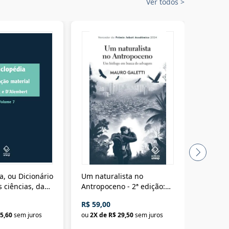
Ver todos
>
a, ou Dicionário
Um naturalista no
A vora
 ciências, das
Antropoceno - 2ª edição:
fícios - Vol. 7:
Um biólogo em busca do
R$ 59,00
R$ 58,0
material
selvagem
5,60
sem juros
ou
2
X de
R$ 29,50
sem juros
ou
2
X d