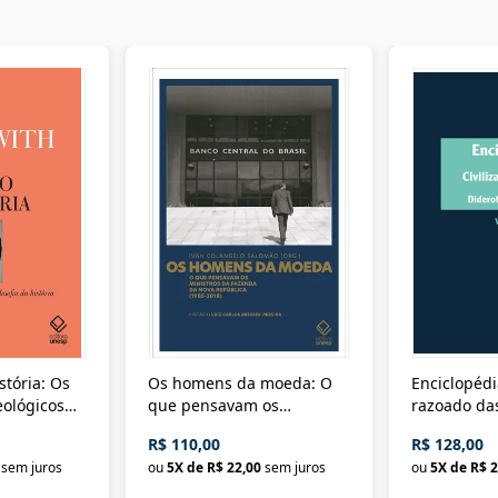
stória: Os
Os homens da moeda: O
Enciclopédi
eológicos
que pensavam os
razoado das
história
ministros da Fazenda da
artes e dos o
R$ 110,00
R$ 128,00
Nova República (1985-
Civilização 
sem juros
ou
5
X de
R$ 22,00
sem juros
ou
5
X de
R$ 2
2018)