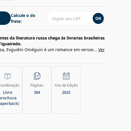
Calcule o do
OK
frete:
s da literatura russa chega às livrarias brasileiras
Figueiredo.
ssa, Evguiêni Oniéguin é um romance em versos...
Ver
cardenação
Páginas
Ano de Edição
Livro
304
2023
brochura
paperback)