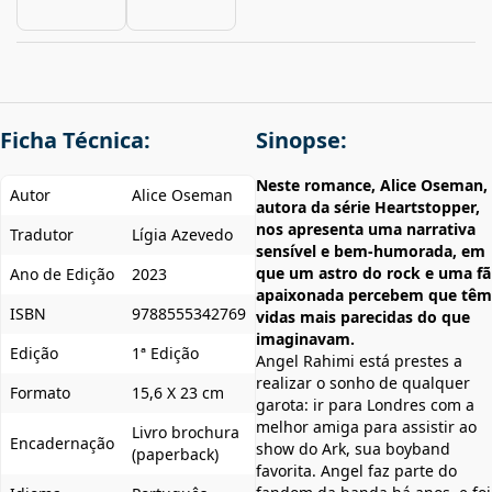
Ficha Técnica:
Sinopse:
Neste romance, Alice Oseman,
Autor
Alice Oseman
autora da série Heartstopper,
nos apresenta uma narrativa
Tradutor
Lígia Azevedo
sensível e bem-humorada, em
que um astro do rock e uma fã
Ano de Edição
2023
apaixonada percebem que têm
ISBN
9788555342769
vidas mais parecidas do que
imaginavam.
Edição
1ª Edição
Angel Rahimi está prestes a
realizar o sonho de qualquer
Formato
15,6 X 23 cm
garota: ir para Londres com a
melhor amiga para assistir ao
Livro brochura
Encadernação
show do Ark, sua boyband
(paperback)
favorita. Angel faz parte do