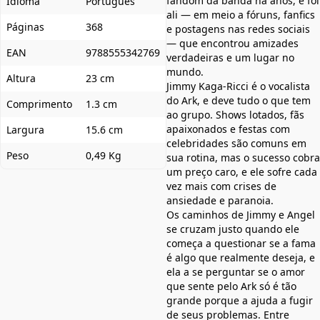
fandom da banda há anos, e foi
Idioma
Português
ali — em meio a fóruns, fanfics
Páginas
368
e postagens nas redes sociais
— que encontrou amizades
EAN
9788555342769
verdadeiras e um lugar no
mundo.
Altura
23 cm
Jimmy Kaga-Ricci é o vocalista
do Ark, e deve tudo o que tem
Comprimento
1.3 cm
ao grupo. Shows lotados, fãs
apaixonados e festas com
Largura
15.6 cm
celebridades são comuns em
Peso
0,49 Kg
sua rotina, mas o sucesso cobra
um preço caro, e ele sofre cada
vez mais com crises de
ansiedade e paranoia.
Os caminhos de Jimmy e Angel
se cruzam justo quando ele
começa a questionar se a fama
é algo que realmente deseja, e
ela a se perguntar se o amor
que sente pelo Ark só é tão
grande porque a ajuda a fugir
de seus problemas. Entre