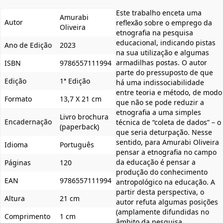
Este trabalho enceta uma
Amurabi
Autor
reflexão sobre o emprego da
Oliveira
etnografia na pesquisa
educacional, indicando pistas
Ano de Edição
2023
na sua utilização e algumas
armadilhas postas. O autor
ISBN
9786557111994
parte do pressuposto de que
Edição
1ª Edição
há uma indissociabilidade
entre teoria e método, de modo
Formato
13,7 X 21 cm
que não se pode reduzir a
etnografia a uma simples
Livro brochura
Encadernação
técnica de “coleta de dados” – o
(paperback)
que seria deturpação. Nesse
sentido, para Amurabi Oliveira
Idioma
Português
pensar a etnografia no campo
da educação é pensar a
Páginas
120
produção do conhecimento
EAN
9786557111994
antropológico na educação. A
partir desta perspectiva, o
Altura
21 cm
autor refuta algumas posições
(amplamente difundidas no
Comprimento
1 cm
âmbito da pesquisa