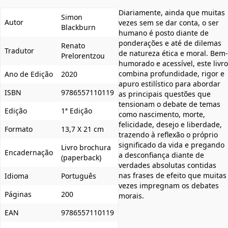
Diariamente, ainda que muitas
Simon
Autor
vezes sem se dar conta, o ser
Blackburn
humano é posto diante de
ponderações e até de dilemas
Renato
Tradutor
de natureza ética e moral. Bem-
Prelorentzou
humorado e acessível, este livro
combina profundidade, rigor e
Ano de Edição
2020
apuro estilístico para abordar
ISBN
9786557110119
as principais questões que
tensionam o debate de temas
Edição
1ª Edição
como nascimento, morte,
felicidade, desejo e liberdade,
Formato
13,7 X 21 cm
trazendo à reflexão o próprio
significado da vida e pregando
Livro brochura
Encadernação
a desconfiança diante de
(paperback)
verdades absolutas contidas
nas frases de efeito que muitas
Idioma
Português
vezes impregnam os debates
Páginas
200
morais.
EAN
9786557110119