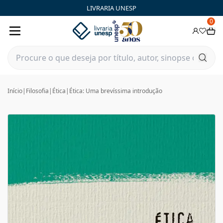
LIVRARIA UNESP
0
Início
|
Filosofia
|
Ética
|
Ética: Uma brevíssima introdução