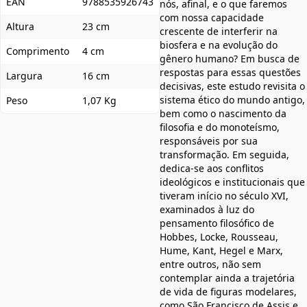
EAN
9788535926743
nós, afinal, e o que faremos
com nossa capacidade
Altura
23 cm
crescente de interferir na
biosfera e na evolução do
Comprimento
4 cm
gênero humano? Em busca de
respostas para essas questões
Largura
16 cm
decisivas, este estudo revisita o
sistema ético do mundo antigo,
Peso
1,07 Kg
bem como o nascimento da
filosofia e do monoteísmo,
responsáveis por sua
transformação. Em seguida,
dedica-se aos conflitos
ideológicos e institucionais que
tiveram início no século XVI,
examinados à luz do
pensamento filosófico de
Hobbes, Locke, Rousseau,
Hume, Kant, Hegel e Marx,
entre outros, não sem
contemplar ainda a trajetória
de vida de figuras modelares,
como São Francisco de Assis e