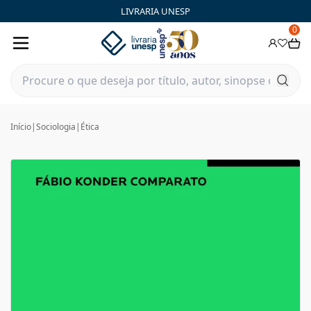
LIVRARIA UNESP
0
Início
|
Sociologia
|
Ética