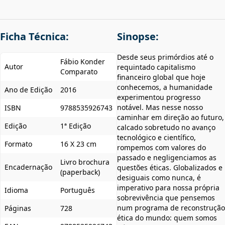
Ficha Técnica:
Sinopse:
Desde seus primórdios até o
Fábio Konder
Autor
requintado capitalismo
Comparato
financeiro global que hoje
conhecemos, a humanidade
Ano de Edição
2016
experimentou progresso
notável. Mas nesse nosso
ISBN
9788535926743
caminhar em direção ao futuro,
Edição
1ª Edição
calcado sobretudo no avanço
tecnológico e científico,
Formato
16 X 23 cm
rompemos com valores do
passado e negligenciamos as
Livro brochura
Encadernação
questões éticas. Globalizados e
(paperback)
desiguais como nunca, é
imperativo para nossa própria
Idioma
Português
sobrevivência que pensemos
num programa de reconstrução
Páginas
728
ética do mundo: quem somos