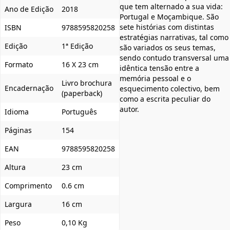
que tem alternado a sua vida:
Ano de Edição
2018
Portugal e Moçambique. São
sete histórias com distintas
ISBN
9788595820258
estratégias narrativas, tal como
Edição
1ª Edição
são variados os seus temas,
sendo contudo transversal uma
Formato
16 X 23 cm
idêntica tensão entre a
memória pessoal e o
Livro brochura
Encadernação
esquecimento colectivo, bem
(paperback)
como a escrita peculiar do
autor.
Idioma
Português
Páginas
154
EAN
9788595820258
Altura
23 cm
Comprimento
0.6 cm
Largura
16 cm
Peso
0,10 Kg