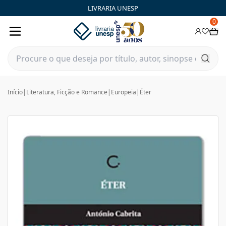
LIVRARIA UNESP
0
Início
|
Literatura, Ficção e Romance
|
Europeia
|
Éter