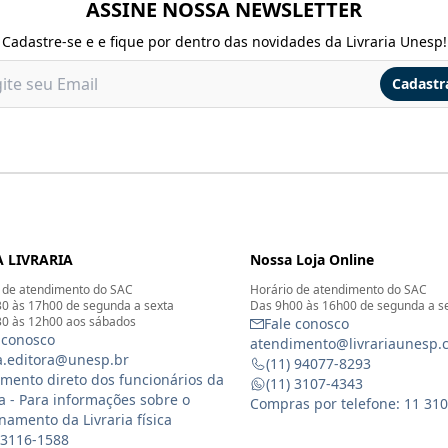
ASSINE NOSSA NEWSLETTER
Cadastre-se e e fique por dentro das novidades da Livraria Unesp!
Cadastr
 LIVRARIA
Nossa Loja Online
 de atendimento do SAC
Horário de atendimento do SAC
0 às 17h00 de segunda a sexta
Das 9h00 às 16h00 de segunda a s
0 às 12h00 aos sábados
Fale conosco
 conosco
atendimento@livrariaunesp.
ia.editora@unesp.br
(11) 94077-8293
mento direto dos funcionários da
(11) 3107-4343
ia - Para informações sobre o
Compras por telefone: 11 31
namento da Livraria física
 3116-1588