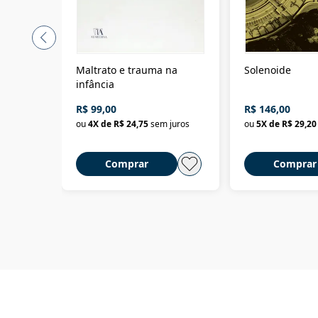
Maltrato e trauma na
Solenoide
infância
R$ 99,00
R$ 146,00
ou
4
X de
R$ 24,75
sem juros
ou
5
X de
R$ 29,20
Comprar
Comprar