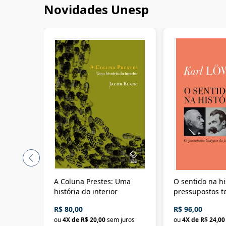
Novidades Unesp
A Coluna Prestes: Uma
O sentido na hi
história do interior
pressupostos t
da filosofia da 
R$ 80,00
R$ 96,00
ou
4
X de
R$ 20,00
sem juros
ou
4
X de
R$ 24,00