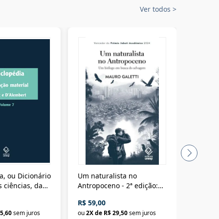
Ver todos
>
a, ou Dicionário
Um naturalista no
A vora
 ciências, das
Antropoceno - 2ª edição:
fícios - Vol. 7:
Um biólogo em busca do
R$ 59,00
R$ 58,0
material
selvagem
5,60
sem juros
ou
2
X de
R$ 29,50
sem juros
ou
2
X d