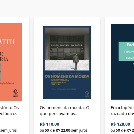
stória: Os
Os homens da moeda: O
Enciclopédi
eológicos
que pensavam os
razoado das
história
ministros da Fazenda da
artes e dos o
R$ 110,00
R$ 128,00
Nova República (1985-
Civilização 
sem juros
ou
5
X de
R$ 22,00
sem juros
ou
5
X de
R$ 2
2018)