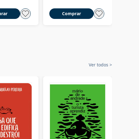
rar
Comprar
C
Ver todos
>