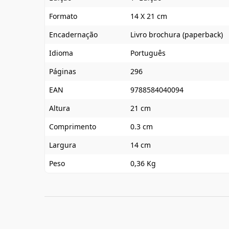
Formato
14 X 21 cm
Encadernação
Livro brochura (paperback)
Idioma
Português
Páginas
296
EAN
9788584040094
Altura
21 cm
Comprimento
0.3 cm
Largura
14 cm
Peso
0,36 Kg