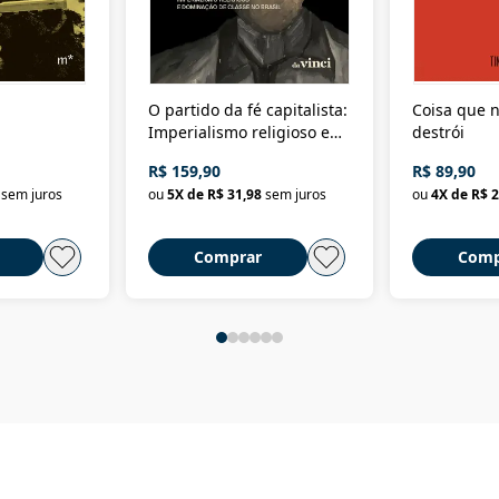
O partido da fé capitalista:
Coisa que n
Imperialismo religioso e
destrói
dominação de classe no
R$ 159,90
R$ 89,90
Brasil
sem juros
ou
5
X de
R$ 31,98
sem juros
ou
4
X de
R$ 2
Comprar
Comp