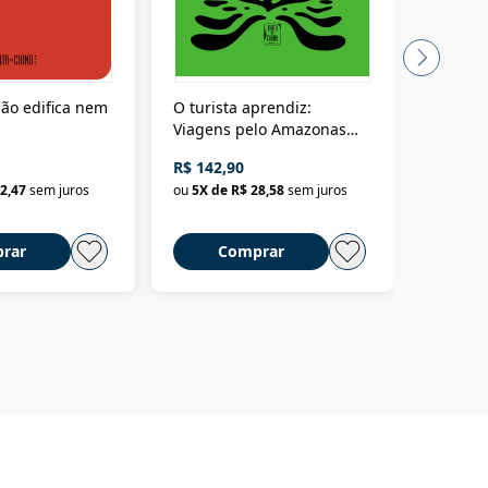
ão edifica nem
O turista aprendiz:
Coloniz
Viagens pelo Amazonas
totalita
até o Peru, pelo Madeira
crimino
R$ 142,90
R$ 69,9
até a Bolívia e por Marajó
2,47
sem juros
ou
5
X de
R$ 28,58
sem juros
ou
3
X d
até dizer chega
rar
Comprar
C