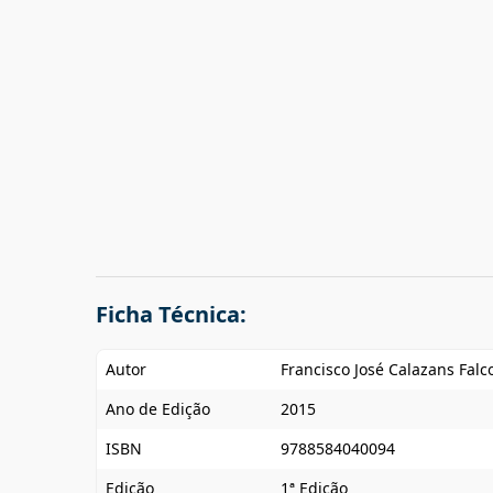
Ficha Técnica:
Autor
Francisco José Calazans Falc
Ano de Edição
2015
ISBN
9788584040094
Edição
1ª Edição