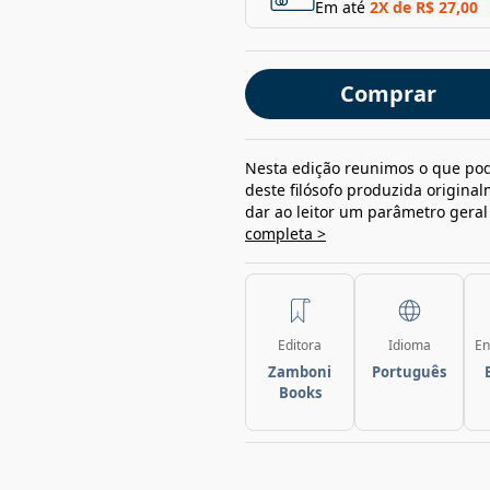
Em até
2
X de
R$ 27,00
Comprar
Nesta edição reunimos o que pod
deste filósofo produzida origin
dar ao leitor um parâmetro geral 
completa >
Editora
Idioma
En
Zamboni
Português
Books