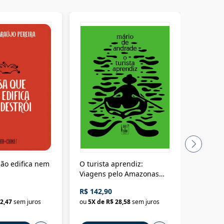
ão edifica nem
O turista aprendiz:
Coloniz
Viagens pelo Amazonas
totalita
até o Peru, pelo Madeira
crimino
R$ 142,90
R$ 69,9
até a Bolívia e por Marajó
2,47
sem juros
ou
5
X de
R$ 28,58
sem juros
ou
3
X d
até dizer chega