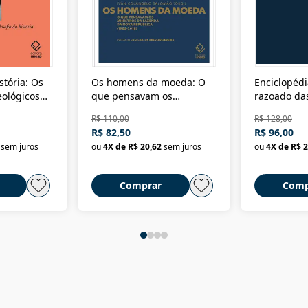
stória: Os
Os homens da moeda: O
Enciclopédi
eológicos
que pensavam os
razoado das
história
ministros da Fazenda da
artes e dos o
R$ 110,00
R$ 128,00
Nova República (1985-
Civilização 
R$ 82,50
R$ 96,00
2018)
sem juros
ou
4
X de
R$ 20,62
sem juros
ou
4
X de
R$ 2
Comprar
Comp