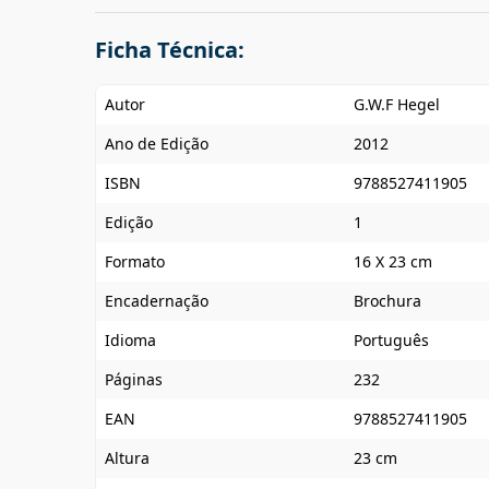
Ficha Técnica:
Autor
G.W.F Hegel
Ano de Edição
2012
ISBN
9788527411905
Edição
1
Formato
16 X 23 cm
Encadernação
Brochura
Idioma
Português
Páginas
232
EAN
9788527411905
Altura
23 cm