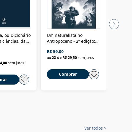
a, ou Dicionário
Um naturalista no
A vora
 ciências, das
Antropoceno - 2ª edição:
fícios - Vol. 7:
Um biólogo em busca do
R$ 59,00
R$ 58,0
material
selvagem
ou
2
X de
R$ 29,50
sem juros
ou
2
X d
4,00
sem juros
Comprar
C
rar
Ver todos
>