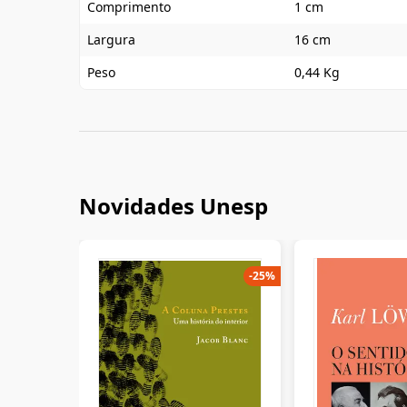
Comprimento
1 cm
Largura
16 cm
Peso
0,44 Kg
Novidades Unesp
-
25
%