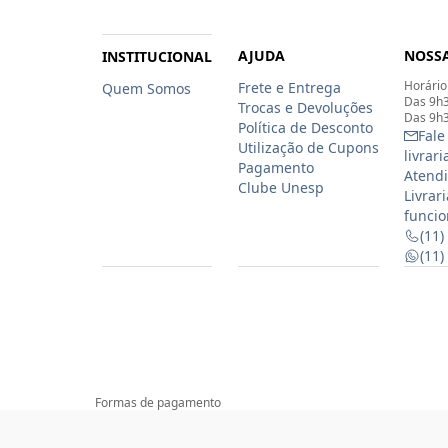
AJUDA
NOSSA
INSTITUCIONAL
Horário
Frete e Entrega
Quem Somos
Das 9h3
Trocas e Devoluções
Das 9h3
Política de Desconto
Fale
Utilização de Cupons
livrar
Pagamento
Atendi
Clube Unesp
Livrar
funcio
(11)
(11
Formas de pagamento