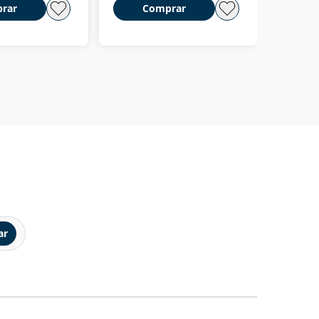
rar
Comprar
C
ar