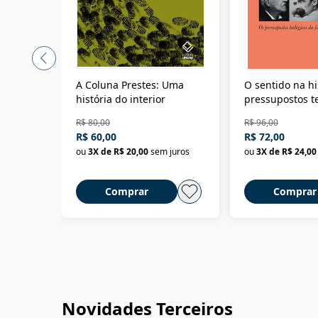
A Coluna Prestes: Uma
O sentido na hi
história do interior
pressupostos t
da filosofia da 
R$ 80,00
R$ 96,00
R$ 60,00
R$ 72,00
ou
3
X de
R$ 20,00
sem juros
ou
3
X de
R$ 24,00
Comprar
Comprar
Novidades Terceiros