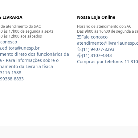
 LIVRARIA
Nossa Loja Online
 de atendimento do SAC
Horário de atendimento do SAC
0 às 17h00 de segunda a sexta
Das 9h00 às 16h00 de segunda a s
0 às 12h00 aos sábados
Fale conosco
 conosco
atendimento@livrariaunesp.
ia.editora@unesp.br
(11) 94077-8293
mento direto dos funcionários da
(11) 3107-4343
ia - Para informações sobre o
Compras por telefone: 11 31
namento da Livraria física
 3116-1588
) 99368-8833