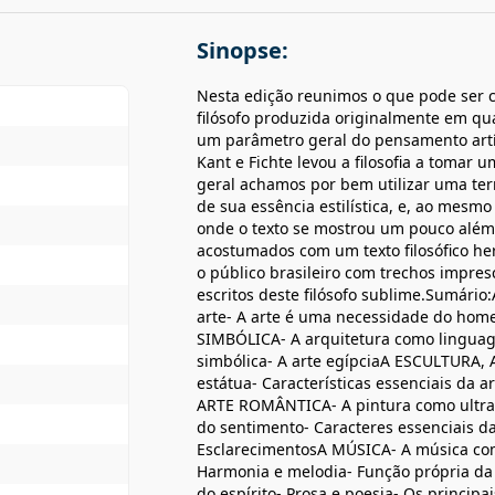
Sinopse:
Nesta edição reunimos o que pode ser 
filósofo produzida originalmente em qu
um parâmetro geral do pensamento artíst
Kant e Fichte levou a filosofia a tomar 
geral achamos por bem utilizar uma term
de sua essência estilística, e, ao mesm
onde o texto se mostrou um pouco além
acostumados com um texto filosófico her
o público brasileiro com trechos impre
escritos deste filósofo sublime.Sumário:
arte- A arte é uma necessidade do ho
SIMBÓLICA- A arquitetura como linguage
simbólica- A arte egípciaA ESCULTURA, 
estátua- Características essenciais da a
ARTE ROMÂNTICA- A pintura como ultra
do sentimento- Caracteres essenciais d
EsclarecimentosA MÚSICA- A música com
Harmonia e melodia- Função própria da
do espírito- Prosa e poesia- Os princi