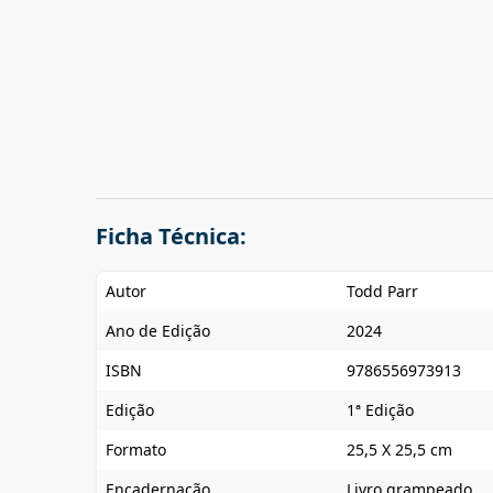
Ficha Técnica:
Autor
Todd Parr
Ano de Edição
2024
ISBN
9786556973913
Edição
1ª Edição
Formato
25,5 X 25,5 cm
Encadernação
Livro grampeado