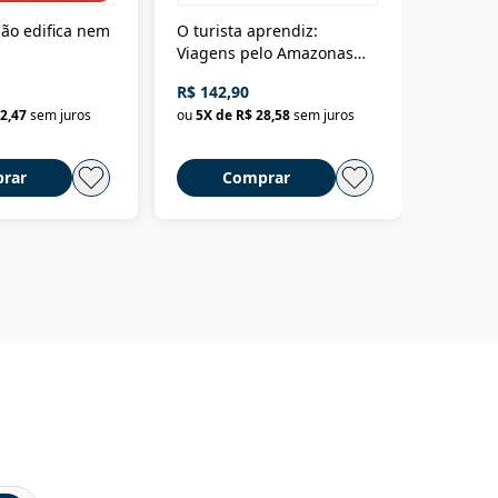
ão edifica nem
O turista aprendiz:
Coloniz
Viagens pelo Amazonas
totalita
até o Peru, pelo Madeira
crimino
R$ 142,90
R$ 69,9
até a Bolívia e por Marajó
2,47
sem juros
ou
5
X de
R$ 28,58
sem juros
ou
3
X d
até dizer chega
rar
Comprar
C