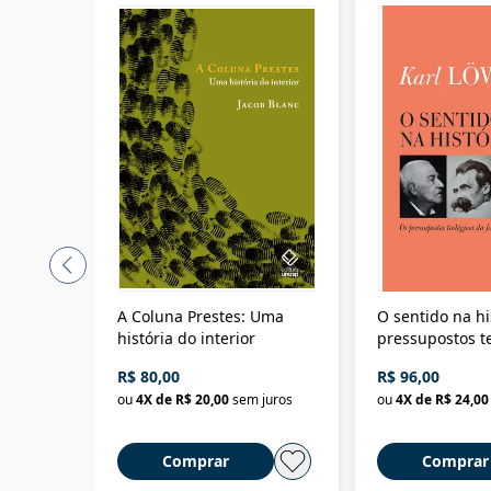
A Coluna Prestes: Uma
O sentido na hi
história do interior
pressupostos t
da filosofia da 
R$ 80,00
R$ 96,00
ou
4
X de
R$ 20,00
sem juros
ou
4
X de
R$ 24,00
Comprar
Comprar