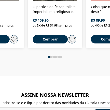
O partido da fé capitalista:
Coisa que n
Imperialismo religioso e
destrói
dominação de classe no
R$ 159,90
R$ 89,90
Brasil
sem juros
ou
5
X de
R$ 31,98
sem juros
ou
4
X de
R$ 2
Comprar
Comp
ASSINE NOSSA NEWSLETTER
Cadastre-se e e fique por dentro das novidades da Livraria Unesp!