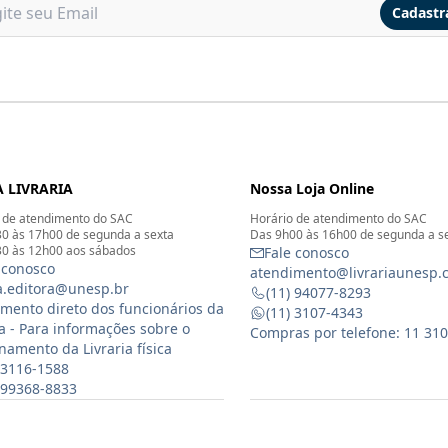
Cadastr
 LIVRARIA
Nossa Loja Online
 de atendimento do SAC
Horário de atendimento do SAC
0 às 17h00 de segunda a sexta
Das 9h00 às 16h00 de segunda a s
0 às 12h00 aos sábados
Fale conosco
 conosco
atendimento@livrariaunesp.
ia.editora@unesp.br
(11) 94077-8293
mento direto dos funcionários da
(11) 3107-4343
ia - Para informações sobre o
Compras por telefone: 11 31
namento da Livraria física
 3116-1588
) 99368-8833