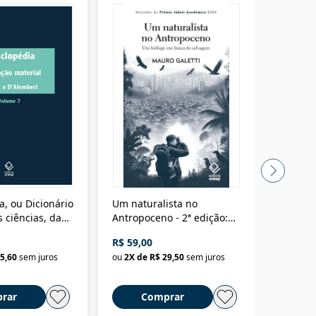
a, ou Dicionário
Um naturalista no
A vora
 ciências, das
Antropoceno - 2ª edição:
fícios - Vol. 7:
Um biólogo em busca do
R$ 59,00
R$ 58,0
material
selvagem
5,60
sem juros
ou
2
X de
R$ 29,50
sem juros
ou
2
X d
rar
Comprar
C