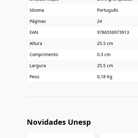
Idioma
Português
Páginas
24
EAN
9786556973913
Altura
25.5 cm
Comprimento
0.3 cm
Largura
25.5 cm
Peso
0,18 Kg
Novidades Unesp