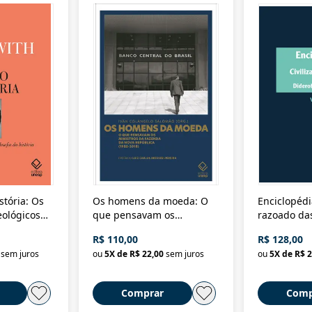
stória: Os
Os homens da moeda: O
Enciclopédi
eológicos
que pensavam os
razoado das
história
ministros da Fazenda da
artes e dos o
R$ 110,00
R$ 128,00
Nova República (1985-
Civilização 
sem juros
ou
5
X de
R$ 22,00
sem juros
ou
5
X de
R$ 2
2018)
Comprar
Comp