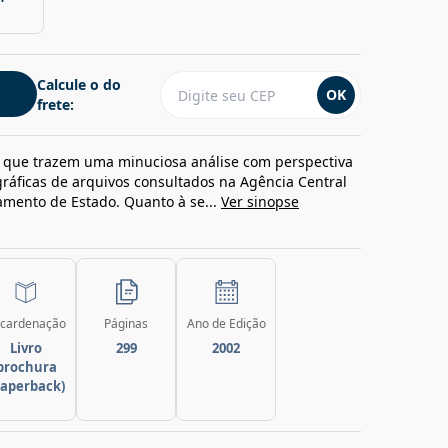
Calcule o do
OK
frete:
os que trazem uma minuciosa análise com perspectiva
gráficas de arquivos consultados na Agência Central
tamento de Estado. Quanto à se...
Ver sinopse
cardenação
Páginas
Ano de Edição
Livro
299
2002
brochura
paperback)