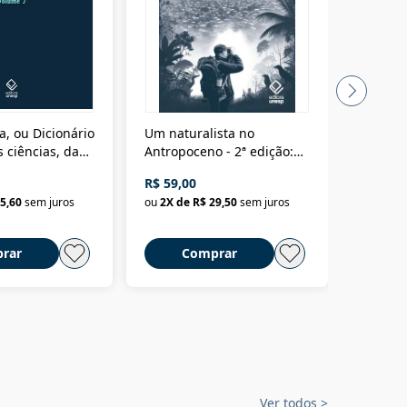
a, ou Dicionário
Um naturalista no
A vora
 ciências, das
Antropoceno - 2ª edição:
fícios - Vol. 7:
Um biólogo em busca do
R$ 59,00
R$ 58,0
material
selvagem
5,60
sem juros
ou
2
X de
R$ 29,50
sem juros
ou
2
X d
rar
Comprar
C
Ver todos
>