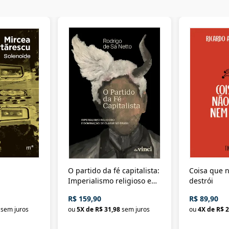
O partido da fé capitalista:
Coisa que n
Imperialismo religioso e
destrói
dominação de classe no
R$ 159,90
R$ 89,90
Brasil
sem juros
ou
5
X de
R$ 31,98
sem juros
ou
4
X de
R$ 2