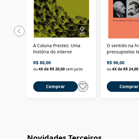
A Coluna Prestes: Uma
O sentido na hi
história do interior
pressupostos t
da filosofia da 
R$ 80,00
R$ 96,00
ou
4
X de
R$ 20,00
sem juros
ou
4
X de
R$ 24,00
Comprar
Comprar
Novidades Terceiros