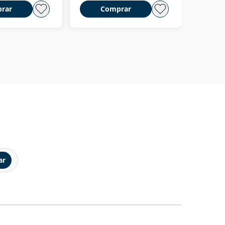
rar
Comprar
C
ar