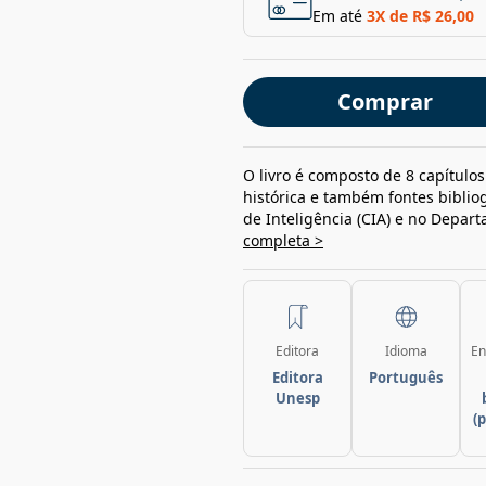
Em até
3
X de
R$ 26,00
Comprar
O livro é composto de 8 capítul
histórica e também fontes biblio
de Inteligência (CIA) e no Depar
completa >
Editora
Idioma
En
Editora
Português
Unesp
(