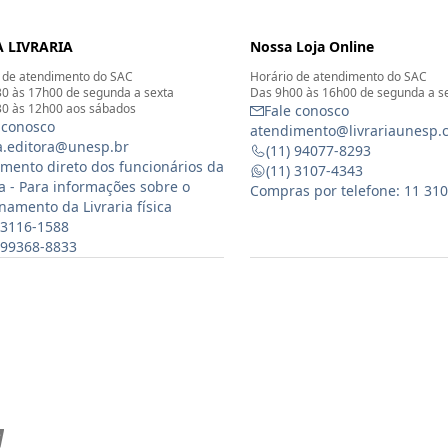
 LIVRARIA
Nossa Loja Online
 de atendimento do SAC
Horário de atendimento do SAC
0 às 17h00 de segunda a sexta
Das 9h00 às 16h00 de segunda a s
0 às 12h00 aos sábados
Fale conosco
 conosco
atendimento@livrariaunesp.
ia.editora@unesp.br
(11) 94077-8293
mento direto dos funcionários da
(11) 3107-4343
ia - Para informações sobre o
Compras por telefone: 11 31
namento da Livraria física
 3116-1588
) 99368-8833