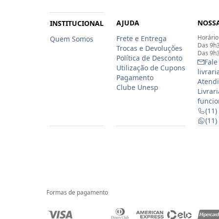
AJUDA
NOSSA
INSTITUCIONAL
Horário
Frete e Entrega
Quem Somos
Das 9h3
Trocas e Devoluções
Das 9h3
Política de Desconto
Fale
Utilização de Cupons
livrar
Pagamento
Atendi
Clube Unesp
Livrar
funcio
(11)
(11
Formas de pagamento