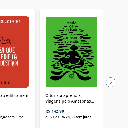
ão edifica nem
O turista aprendiz:
Coloniz
Viagens pelo Amazonas
totalita
até o Peru, pelo Madeira
crimino
R$ 142,90
R$ 69,9
até a Bolívia e por Marajó
2,47
sem juros
ou
5
X de
R$ 28,58
sem juros
ou
3
X d
até dizer chega