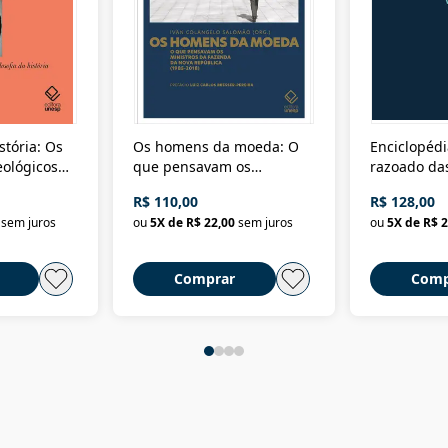
stória: Os
Os homens da moeda: O
Enciclopédi
eológicos
que pensavam os
razoado das
história
ministros da Fazenda da
artes e dos o
R$ 110,00
R$ 128,00
Nova República (1985-
Civilização 
sem juros
ou
5
X de
R$ 22,00
sem juros
ou
5
X de
R$ 2
2018)
Comprar
Comp