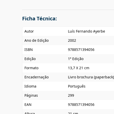
Ficha Técnica:
Autor
Luís Fernando Ayerbe
Ano de Edição
2002
ISBN
9788571394056
Edição
1ª Edição
Formato
13,7 X 21 cm
Encadernação
Livro brochura (paperback)
Idioma
Português
Páginas
299
EAN
9788571394056
Altura
21 cm