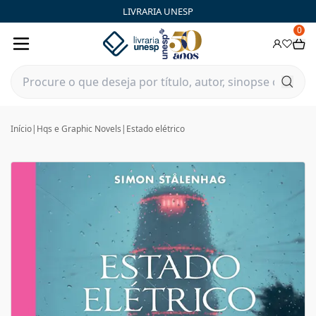
LIVRARIA UNESP
0
Início
|
Hqs e Graphic Novels
|
Estado elétrico