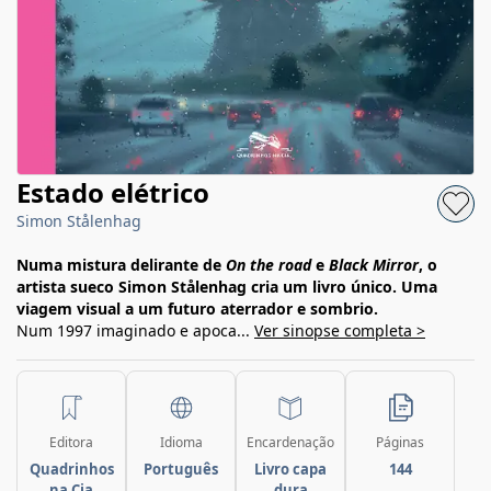
Estado elétrico
Simon Stålenhag
Numa mistura delirante de
On the road
e
Black Mirror
, o
artista sueco Simon Stålenhag cria um livro único. Uma
viagem visual a um futuro aterrador e sombrio.
Num 1997 imaginado e apoca...
Ver sinopse completa >
Editora
Idioma
Encardenação
Páginas
Quadrinhos
Português
Livro capa
144
na Cia
dura