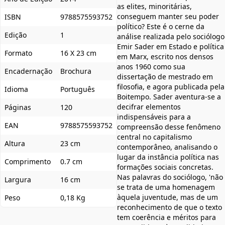
as elites, minoritárias,
conseguem manter seu poder
ISBN
9788575593752
político? Este é o cerne da
Edição
1
análise realizada pelo sociólogo
Emir Sader em Estado e política
Formato
16 X 23 cm
em Marx, escrito nos densos
anos 1960 como sua
Encadernação
Brochura
dissertação de mestrado em
filosofia, e agora publicada pela
Idioma
Português
Boitempo. Sader aventura-se a
decifrar elementos
Páginas
120
indispensáveis para a
EAN
9788575593752
compreensão desse fenômeno
central no capitalismo
Altura
23 cm
contemporâneo, analisando o
lugar da instância política nas
Comprimento
0.7 cm
formações sociais concretas.
Nas palavras do sociólogo, 'não
Largura
16 cm
se trata de uma homenagem
àquela juventude, mas de um
Peso
0,18 Kg
reconhecimento de que o texto
tem coerência e méritos para