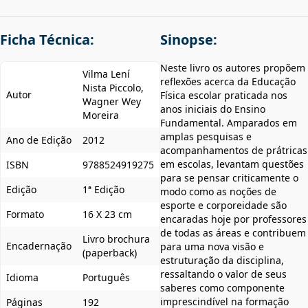
Ficha Técnica:
Sinopse:
Neste livro os autores propõem
Vilma Lení
reflexões acerca da Educação
Nista Piccolo,
Autor
Física escolar praticada nos
Wagner Wey
anos iniciais do Ensino
Moreira
Fundamental. Amparados em
amplas pesquisas e
Ano de Edição
2012
acompanhamentos de prátricas
em escolas, levantam questões
ISBN
9788524919275
para se pensar criticamente o
Edição
1ª Edição
modo como as noções de
esporte e corporeidade são
Formato
16 X 23 cm
encaradas hoje por professores
de todas as áreas e contribuem
Livro brochura
Encadernação
para uma nova visão e
(paperback)
estruturação da disciplina,
ressaltando o valor de seus
Idioma
Português
saberes como componente
imprescindível na formação
Páginas
192