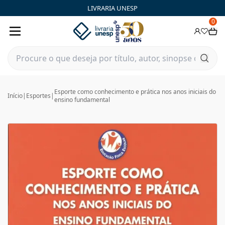
LIVRARIA UNESP
0
Esporte como conhecimento e prática nos anos iniciais do
Início
|
Esportes
|
ensino fundamental