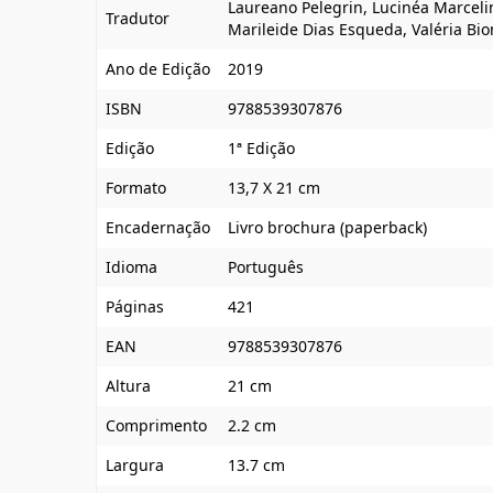
Laureano Pelegrin, Lucinéa Marcelin
Tradutor
Marileide Dias Esqueda, Valéria Bi
Ano de Edição
2019
ISBN
9788539307876
Edição
1ª Edição
Formato
13,7 X 21 cm
Encadernação
Livro brochura (paperback)
Idioma
Português
Páginas
421
EAN
9788539307876
Altura
21 cm
Comprimento
2.2 cm
Largura
13.7 cm