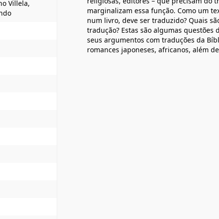
religiosas, editores – que precisam do 
o Villela,
marginalizam essa função. Como um text
ondo
num livro, deve ser traduzido? Quais sã
tradução? Estas são algumas questões di
seus argumentos com traduções da Bíbli
romances japoneses, africanos, além de t