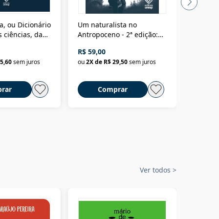
a, ou Dicionário
Um naturalista no
A vora
 ciências, das
Antropoceno - 2ª edição:
fícios - Vol. 7:
Um biólogo em busca do
R$ 59,00
R$ 58,0
material
selvagem
5,60
sem juros
ou
2
X de
R$ 29,50
sem juros
ou
2
X d
rar
Comprar
C
Ver todos
>