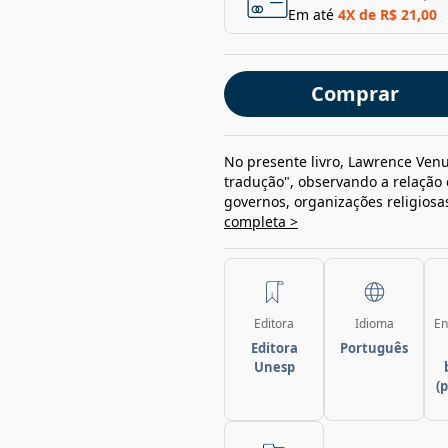
Em até
4
X de
R$ 21,00
Comprar
No presente livro, Lawrence Venu
tradução", observando a relação 
governos, organizações religiosas
completa >
Editora
Idioma
En
Editora
Português
Unesp
(