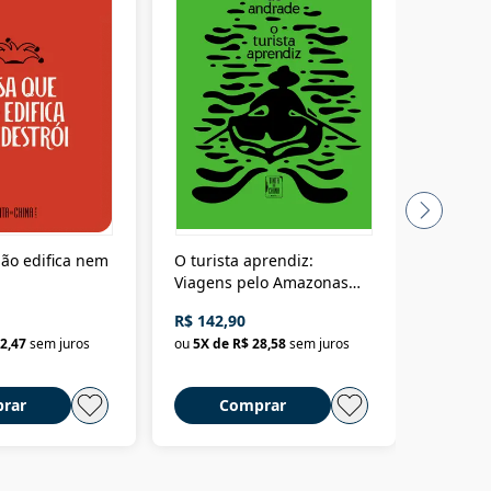
ão edifica nem
O turista aprendiz:
Coloniz
Viagens pelo Amazonas
totalita
até o Peru, pelo Madeira
crimino
R$ 142,90
R$ 69,9
até a Bolívia e por Marajó
2,47
sem juros
ou
5
X de
R$ 28,58
sem juros
ou
3
X d
até dizer chega
rar
Comprar
C