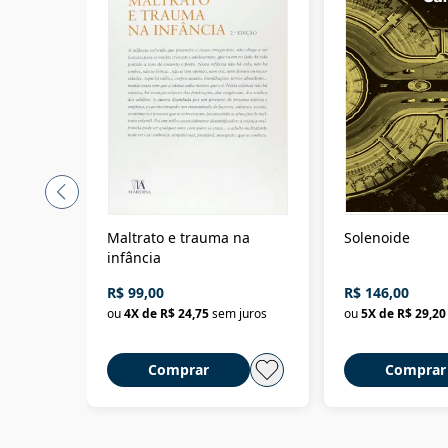
Maltrato e trauma na
Solenoide
infância
R$ 99,00
R$ 146,00
ou
4
X de
R$ 24,75
sem juros
ou
5
X de
R$ 29,20
Comprar
Comprar