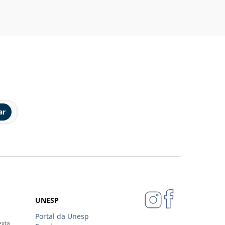
ar
UNESP
Portal da Unesp
exta