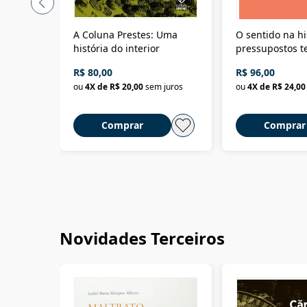
A Coluna Prestes: Uma
O sentido na hi
história do interior
pressupostos t
da filosofia da 
R$ 80,00
R$ 96,00
ou
4
X de
R$ 20,00
sem juros
ou
4
X de
R$ 24,00
Comprar
Comprar
Novidades Terceiros