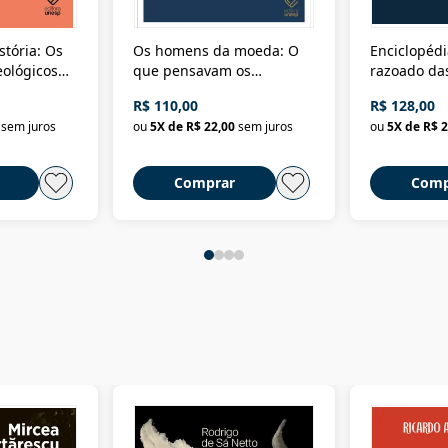
stória: Os
Os homens da moeda: O
Enciclopédi
eológicos
que pensavam os
razoado das
história
ministros da Fazenda da
artes e dos o
R$ 110,00
R$ 128,00
Nova República (1985-
Civilização 
sem juros
ou
5
X de
R$ 22,00
sem juros
ou
5
X de
R$ 2
2018)
Comprar
Comp