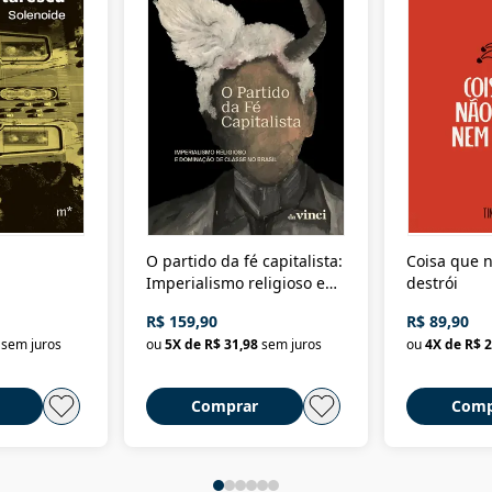
O partido da fé capitalista:
Coisa que n
Imperialismo religioso e
destrói
dominação de classe no
R$ 159,90
R$ 89,90
Brasil
sem juros
ou
5
X de
R$ 31,98
sem juros
ou
4
X de
R$ 2
Comprar
Comp