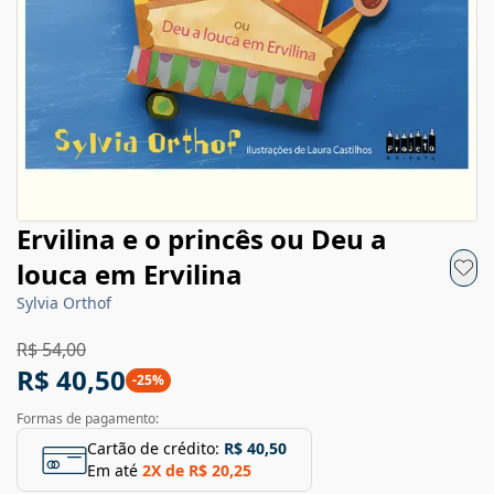
Ervilina e o princês ou Deu a
louca em Ervilina
Sylvia Orthof
R$ 54,00
R$ 40,50
-
25
%
Formas de pagamento:
Cartão de crédito:
R$ 40,50
Em até
2
X de
R$ 20,25