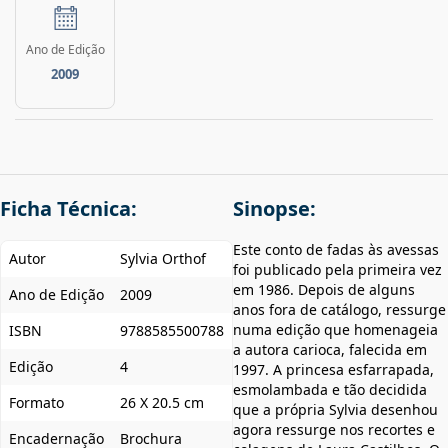
Ano de Edição
2009
Ficha Técnica:
Sinopse:
Este conto de fadas às avessas
Autor
Sylvia Orthof
foi publicado pela primeira vez
em 1986. Depois de alguns
Ano de Edição
2009
anos fora de catálogo, ressurge
numa edição que homenageia
ISBN
9788585500788
a autora carioca, falecida em
Edição
4
1997. A princesa esfarrapada,
esmolambada e tão decidida
Formato
26 X 20.5 cm
que a própria Sylvia desenhou
agora ressurge nos recortes e
Encadernação
Brochura