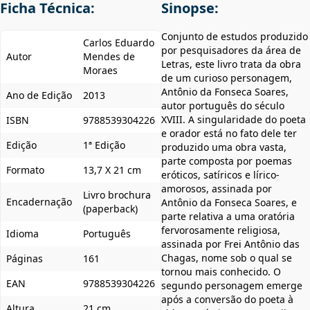
Ficha Técnica:
Sinopse:
Conjunto de estudos produzido
Carlos Eduardo
por pesquisadores da área de
Autor
Mendes de
Letras, este livro trata da obra
Moraes
de um curioso personagem,
Antônio da Fonseca Soares,
Ano de Edição
2013
autor português do século
XVIII. A singularidade do poeta
ISBN
9788539304226
e orador está no fato dele ter
Edição
1ª Edição
produzido uma obra vasta,
parte composta por poemas
Formato
13,7 X 21 cm
eróticos, satíricos e lírico-
amorosos, assinada por
Livro brochura
Encadernação
Antônio da Fonseca Soares, e
(paperback)
parte relativa a uma oratória
fervorosamente religiosa,
Idioma
Português
assinada por Frei Antônio das
Chagas, nome sob o qual se
Páginas
161
tornou mais conhecido. O
EAN
9788539304226
segundo personagem emerge
após a conversão do poeta à
Altura
21 cm