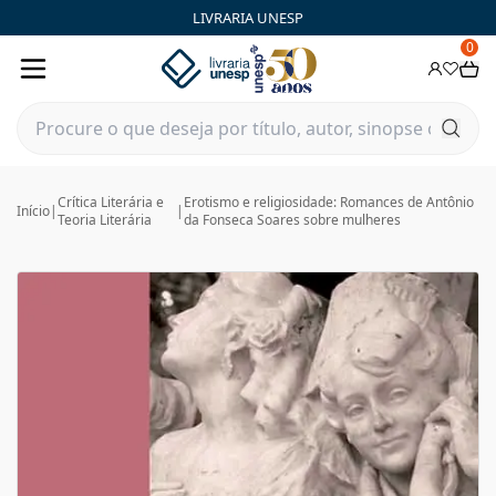
LIVRARIA UNESP
0
Crítica Literária e
Erotismo e religiosidade: Romances de Antônio
Início
|
|
Teoria Literária
da Fonseca Soares sobre mulheres