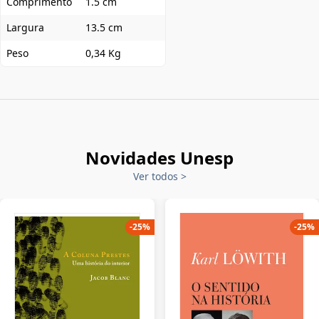
Comprimento
1.5 cm
Largura
13.5 cm
Peso
0,34 Kg
Novidades Unesp
Ver todos
>
-
25
%
-
25
%