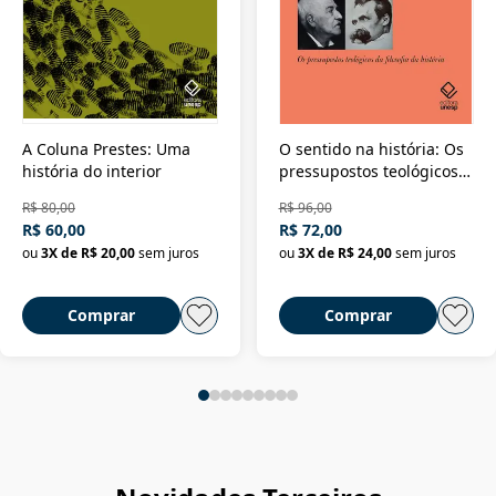
A Coluna Prestes: Uma
O sentido na história: Os
história do interior
pressupostos teológicos
da filosofia da história
R$ 80,00
R$ 96,00
R$ 60,00
R$ 72,00
ou
3
X de
R$ 20,00
sem juros
ou
3
X de
R$ 24,00
sem juros
Comprar
Comprar