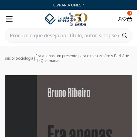
LIVRARIA UNESP
0
Era apenas um presente para o meu irmão: A Barbárie
Início
|
Sociologia
|
de Queimadas