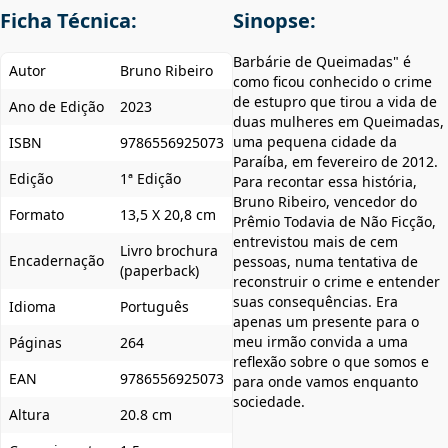
Ficha Técnica:
Sinopse:
Barbárie de Queimadas" é
Autor
Bruno Ribeiro
como ficou conhecido o crime
de estupro que tirou a vida de
Ano de Edição
2023
duas mulheres em Queimadas,
uma pequena cidade da
ISBN
9786556925073
Paraíba, em fevereiro de 2012.
Edição
1ª Edição
Para recontar essa história,
Bruno Ribeiro, vencedor do
Formato
13,5 X 20,8 cm
Prêmio Todavia de Não Ficção,
entrevistou mais de cem
Livro brochura
Encadernação
pessoas, numa tentativa de
(paperback)
reconstruir o crime e entender
suas consequências. Era
Idioma
Português
apenas um presente para o
meu irmão convida a uma
Páginas
264
reflexão sobre o que somos e
EAN
9786556925073
para onde vamos enquanto
sociedade.
Altura
20.8 cm