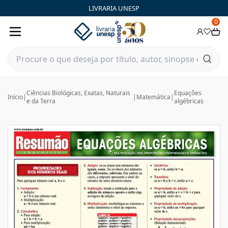
LIVRARIA UNESP
0
Ciências Biológicas, Exatas, Naturais
Equações
Início
|
|
Matemática
|
e da Terra
algébricas