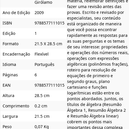
matéria, relembrar definições e
Girólamo
fazer uma revisão antes das
provas. Escrito e revisado por
Ano de Edição
2009
especialistas, seu conteúdo
ISBN
9788577111015
está organizado de maneira
que você possa encontrar
Edição
1
rapidamente as respostas para
as suas perguntas e os temas
Formato
21.5 X 28.5 cm
de seu interesse: propriedades
e operações dos números reais,
Encadernação
Flexível
operações com expressões
algébricas (polinômios frações),
Idioma
Português
roteiro para resolução de
Páginas
6
equações de primeiro e
segundo graus, plano
EAN
9788577111015
cartesiano e funções
logarítmicas estão entre os
Altura
28.5 cm
pontos abordados. Juntos, os
títulos de álgebra (Resumão
Comprimento
0.2 cm
Álgebra 1, Resumão Álgebra 2
e Resumão Álgebra linear)
Largura
21.5 cm
cobrem os pontos mais
Peso
0,07 Kg
importantes dessa complexa