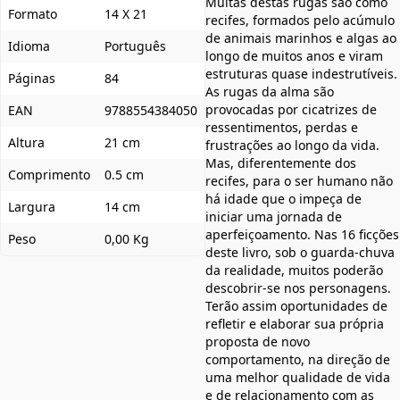
Muitas destas rugas são como
Formato
14 X 21
recifes, formados pelo acúmulo
de animais marinhos e algas ao
Idioma
Português
longo de muitos anos e viram
estruturas quase indestrutíveis.
Páginas
84
As rugas da alma são
provocadas por cicatrizes de
EAN
9788554384050
ressentimentos, perdas e
Altura
21 cm
frustrações ao longo da vida.
Mas, diferentemente dos
Comprimento
0.5 cm
recifes, para o ser humano não
há idade que o impeça de
Largura
14 cm
iniciar uma jornada de
aperfeiçoamento. Nas 16 ficções
Peso
0,00 Kg
deste livro, sob o guarda-chuva
da realidade, muitos poderão
descobrir-se nos personagens.
Terão assim oportunidades de
refletir e elaborar sua própria
proposta de novo
comportamento, na direção de
uma melhor qualidade de vida
e de relacionamento com as