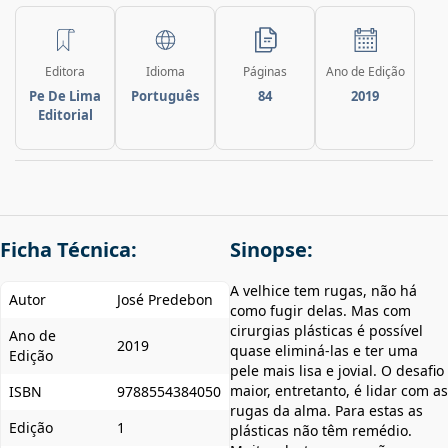
Editora
Idioma
Páginas
Ano de Edição
Pe De Lima
Português
84
2019
Editorial
Ficha Técnica:
Sinopse:
A velhice tem rugas, não há
Autor
José Predebon
como fugir delas. Mas com
cirurgias plásticas é possível
Ano de
2019
quase eliminá-las e ter uma
Edição
pele mais lisa e jovial. O desafio
maior, entretanto, é lidar com as
ISBN
9788554384050
rugas da alma. Para estas as
Edição
1
plásticas não têm remédio.