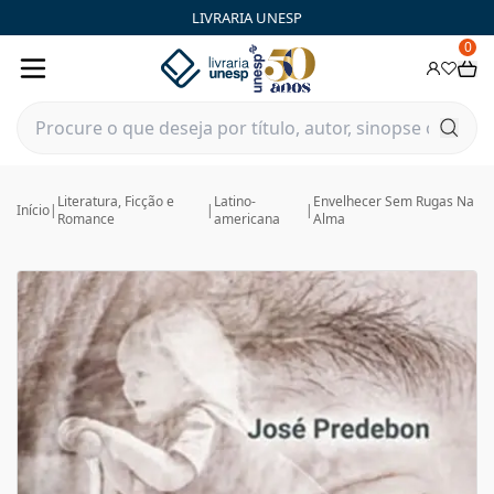
LIVRARIA UNESP
0
Literatura, Ficção e
Latino-
Envelhecer Sem Rugas Na
Início
|
|
|
Romance
americana
Alma