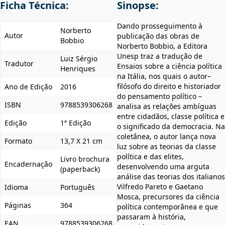
Ficha Técnica:
Sinopse:
Dando prosseguimento à
Norberto
Autor
publicação das obras de
Bobbio
Norberto Bobbio, a Editora
Unesp traz a tradução de
Luiz Sérgio
Tradutor
Ensaios sobre a ciência política
Henriques
na Itália, nos quais o autor–
filósofo do direito e historiador
Ano de Edição
2016
do pensamento político –
ISBN
9788539306268
analisa as relações ambíguas
entre cidadãos, classe política e
Edição
1ª Edição
o significado da democracia. Na
coletânea, o autor lança nova
Formato
13,7 X 21 cm
luz sobre as teorias da classe
política e das elites,
Livro brochura
Encadernação
desenvolvendo uma arguta
(paperback)
análise das teorias dos italianos
Vilfredo Pareto e Gaetano
Idioma
Português
Mosca, precursores da ciência
Páginas
364
política contemporânea e que
passaram à história,
EAN
9788539306268