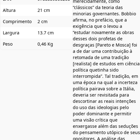
merecidamente, como
“clássicos” da teoria das
Altura
21 cm
minorias governantes. Bobbio
afirma, no prefácio, que a
Comprimento
2 cm
exigência que o levou a
“estudar novamente as obras
Largura
13.7 cm
desses dois profetas de
Peso
0,46 Kg
desgraças [Pareto e Mosca] foi
a de dar uma contribuição à
retomada de uma tradição
[realista] de estudos em ciência
política quetinha sido
interrompida”. Tal tradição, em
uma época na qual a incerteza
política pairava sobre a Itália,
deveria ser revisitada para
descortinar as reais intenções
do uso das ideologias pelo
poder dominante e permitir
uma visão crítica que
enxergasse além das seduções
do pensamento utópico de seus
opositores. A análise das