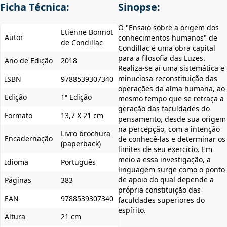
Ficha Técnica:
Sinopse:
O "Ensaio sobre a origem dos
Etienne Bonnot
Autor
conhecimentos humanos" de
de Condillac
Condillac é uma obra capital
para a filosofia das Luzes.
Ano de Edição
2018
Realiza-se aí uma sistemática e
minuciosa reconstituição das
ISBN
9788539307340
operações da alma humana, ao
Edição
1ª Edição
mesmo tempo que se retraça a
geração das faculdades do
Formato
13,7 X 21 cm
pensamento, desde sua origem
na percepção, com a intenção
Livro brochura
Encadernação
de conhecê-las e determinar os
(paperback)
limites de seu exercício. Em
meio a essa investigação, a
Idioma
Português
linguagem surge como o ponto
de apoio do qual depende a
Páginas
383
própria constituição das
EAN
9788539307340
faculdades superiores do
espírito.
Altura
21 cm